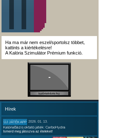
Ha ma már nem eszel/sportolsz többet,
kattints a kiértékelésre!
A Kalória Szimulátor Prémium funkció.
-
kalóriabázis.hu
Hírek
2026. 01. 13.
ÚJ JÁTÉK APP
KalóriaBázis oktató játék: CarboHydra
Ismerd meg játsszva az ételeket!