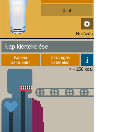
Nap kiértékelése
Kalória
Szöveges
Szimulátor
Értékelés