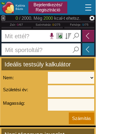
2026.08.07
Bejelentkezés/
Kalória
Bázis
Regisztráció
0
/ 2000. Még
2000
kcal-t ehetsz.
Zsír:
0
/67
Szénhidrát:
0
/275
Fehérje:
0
/75
Ideális testsúly kalkulátor
Nem:
Születési év:
Magasság: