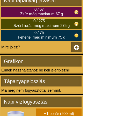
Napi tápanyag javaslat
0
/
67
Zsír: még maximum 67 g
0
/
275
Szénhidrát: még maximum 275 g
0
/
75
Fehérje: még minimum 75 g
Mire jó ez?
Grafikon
Ennek használatához be kell jelentkezni!
Tápanyageloszlás
Ma még nem fogyasztottál semmit.
Napi vízfogyasztás