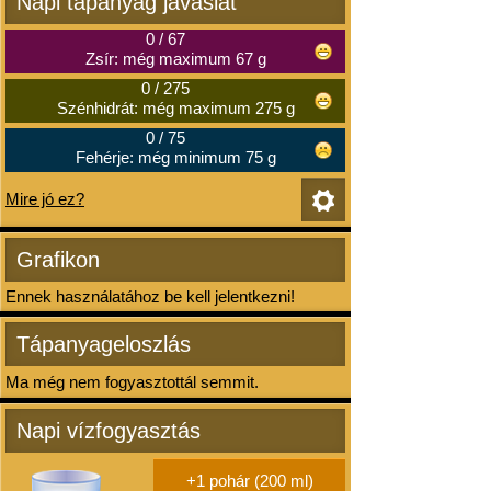
Napi tápanyag javaslat
0
/
67
Zsír: még maximum 67 g
0
/
275
Szénhidrát: még maximum 275 g
0
/
75
Fehérje: még minimum 75 g
Mire jó ez?
Grafikon
Ennek használatához be kell jelentkezni!
Tápanyageloszlás
Ma még nem fogyasztottál semmit.
Napi vízfogyasztás