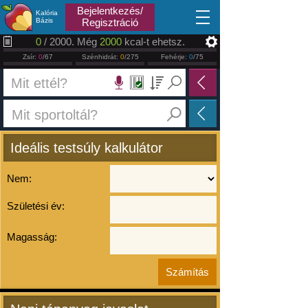
2026.08.07
Bejelentkezés/
Kalória
Bázis
Regisztráció
0
/ 2000. Még
2000
kcal-t ehetsz.
Zsír:
0
/67
Szénhidrát:
0
/275
Fehérje:
0
/75
Ideális testsúly kalkulátor
Nem:
Születési év:
Magasság: