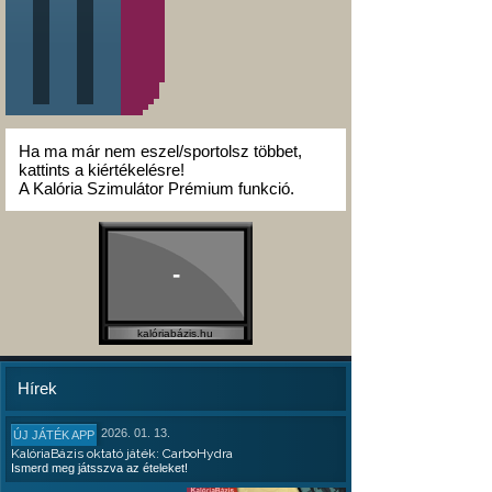
Ha ma már nem eszel/sportolsz többet,
kattints a kiértékelésre!
A Kalória Szimulátor Prémium funkció.
-
kalóriabázis.hu
Hírek
2026. 01. 13.
ÚJ JÁTÉK APP
KalóriaBázis oktató játék: CarboHydra
Ismerd meg játsszva az ételeket!