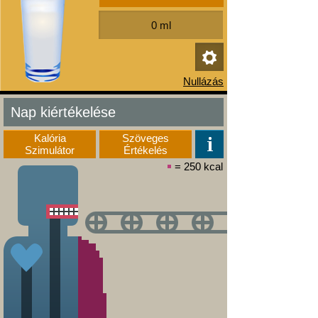
Nap kiértékelése
Kalória
Szöveges
Szimulátor
Értékelés