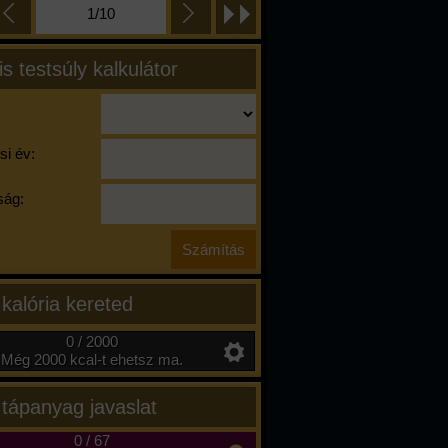
1/10
is testsúly kalkulátor
si év:
ág:
 kalória kereted
0 / 2000
Még 2000 kcal-t ehetsz ma.
 tápanyag javaslat
0
/
67