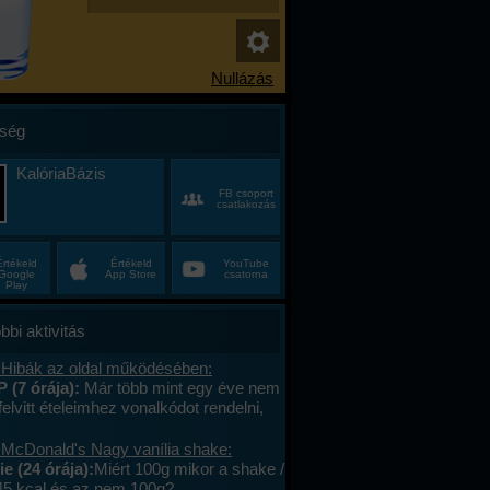
ség
KalóriaBázis
FB csoport
csatlakozás
Értékeld
Értékeld
YouTube
Google
App Store
csatorna
Play
bbi aktivitás
 Hibák az oldal működésében:
P (7 órája):
Már több mint egy éve nem
felvitt ételeimhez vonalkódot rendelni,
ktív az ablak. Az áruház lánchoz
s megy. A mások által megadott
 McDonald's Nagy vanília shake:
okat le tudom olvasni , jól működik. .
e (24 órája):
Miért 100g mikor a shake /
lefont cseréltem, a legújabb android fut,
45 kcal és az nem 100g?