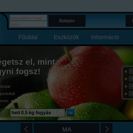
Belépés
Főoldal
Eszközök
Információ
égetsz el, mint
gyni fogsz!
élodat
portoltál
onon
i?
heti 0.5 kg fogyás
MA