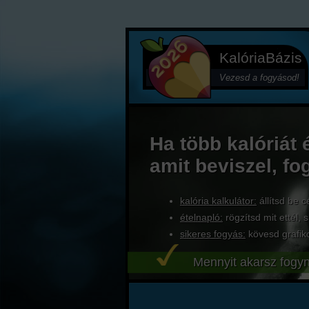
KalóriaBázis
Vezesd a fogyásod!
Ha több kalóriát 
amit beviszel, fo
kalória kalkulátor:
állítsd be c
ételnapló:
rögzítsd mit ettél, s
sikeres fogyás:
kövesd grafik
Mennyit akarsz fogyn