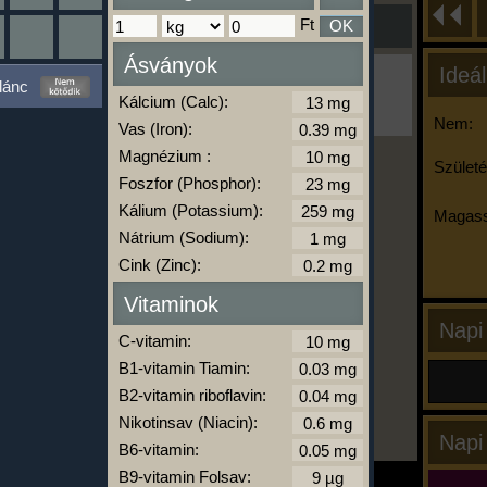
Ft
OK
Ásványok
Ideál
Ha ma már nem eszel/sportolsz többet,
lánc
kattints a kiértékelésre!
Kálcium (Calc):
A Kalória Szimulátor Prémium funkció.
Nem:
Vas (Iron):
Magnézium :
Születé
Foszfor (Phosphor):
-
Kálium (Potassium):
Magass
Nátrium (Sodium):
Cink (Zinc):
kalóriabázis.hu
Vitaminok
Napi
C-vitamin:
B1-vitamin Tiamin:
B2-vitamin riboflavin:
Nikotinsav (Niacin):
Napi
B6-vitamin:
B9-vitamin Folsav: