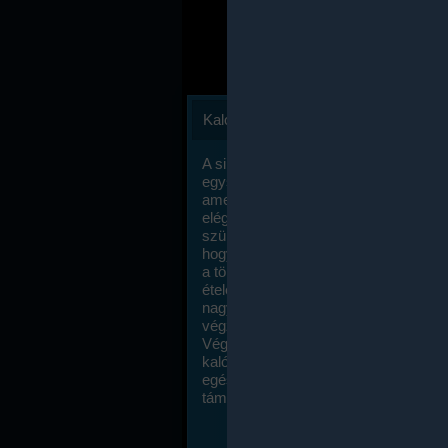
Kalóriaszámlálás
A sikeres fogyás titka valójában igen
egyszerű: égess több energiát, mint
amennyit beviszel. Természetesen e
elég nagy fegyelemre és akaraterőre
szükség, de meglepődve fogod tapasz
hogy a kalóriaszámolás mennyire ru
a többi diétához képest. Itt nincsenek ti
ételek és a megengedett kalóriabevite
nagymértékben növelheted ha testmo
végzel.
Végül, de nem utolsó sorban, a
kalóriaszámolás módszerét a legtöbb
egészségügyi szakorvos ajánlja és
támogatja.
To