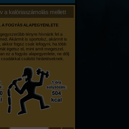
v a kalóriaszámolás mellett
. A FOGYÁS ALAPEGYENLETE
egegyszerűbb tényre hívnánk fel a
med. Akármit is sportolsz, akármit is
, akkor fogsz csak lefogyni, ha több
riát égetsz el, mint amit megeszel.
an ez a fogyás alapegyenlete, ne dőlj
 csodákkal csábító hirdetéseknek.