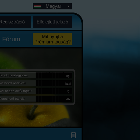
Magyar
Regisztráció
Elfelejtett jelszó
Mit nyújt a
Fórum
Prémium tagság?
Tagok összfogyása:
kg
Ma bevitt összkcal:
kcal
Mai napon aktív tagok:
fő
Kereshető ételek:
db