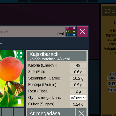
10 ér
1
ZS:
0
A l
arack
SZ:
0
kcal
figyel
F:
0
eszel
kaló
um
Valójáb
be a
Kajszibarack
kalória tartalma: 48 kcal
Kalória (Energy):
Zsír (Fat):
Szénhidrát (Carbo):
Fehérje (Protein):
Rost (Fiber):
Gyüm. megadva-e:
Cukor (Sugars):
Ár megadása