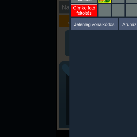
Nap kiértékelése
Címke fotó
feltöltés
Kalória
Szöveges
Szimulátor
Értékelés
Jelenleg vonalkódos
Áruház