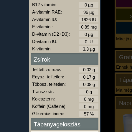
B12-vitamin:
A-vitamin RAE:
S
A-vitamin IU:
E-vitamin :
D-vitamin (D2+D3):
Mire jó 
D-vitamin IU:
K-vitamin:
Graf
Zsírok
Ennek ha
Telített zsírsav:
Egysz. telítetlen:
Tápa
Többsz. telitetlen:
Ma még 
Transzzsír:
Koleszterin:
Napi
Koffein (Caffeine):
Glikémiás index:
Tápanyageloszlás