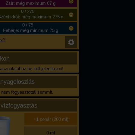
Zsír: még maximum 67 g
0
/
275
zénhidrát: még maximum 275 g
0
/
75
Fehérje: még minimum 75 g
ez?
ikon
sználatához be kell jelentkezni!
nyageloszlás
nem fogyasztottál semmit.
 vízfogyasztás