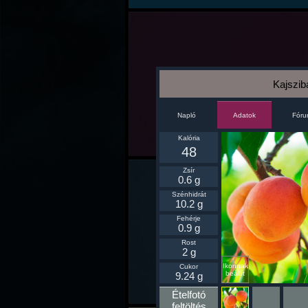
Kajszib
Napló
Fór
Adatok
Kalória
48
Zsír
0.6 g
Szénhidrát
10.2 g
Fehérje
0.9 g
Rost
2 g
Ikonnak
Cukor
beállít
9.24 g
Ételfotó
feltöltés