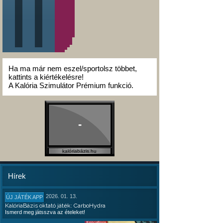
Ha ma már nem eszel/sportolsz többet,
kattints a kiértékelésre!
A Kalória Szimulátor Prémium funkció.
-
kalóriabázis.hu
Hírek
2026. 01. 13.
ÚJ JÁTÉK APP
KalóriaBázis oktató játék: CarboHydra
Ismerd meg játsszva az ételeket!