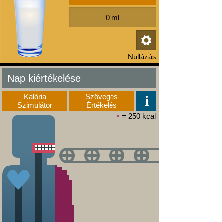
Nap kiértékelése
Kalória
Szöveges
Szimulátor
Értékelés