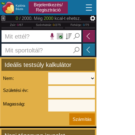
2026.08.08
Bejelentkezés/
Kalória
Bázis
Regisztráció
0
/ 2000. Még
2000
kcal-t ehetsz.
Zsír:
0
/67
Szénhidrát:
0
/275
Fehérje:
0
/75
Ideális testsúly kalkulátor
Nem:
Születési év:
Magasság: