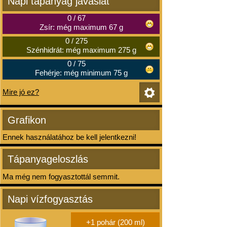
Napi tápanyag javaslat
0
/
67
Zsír: még maximum 67 g
0
/
275
Szénhidrát: még maximum 275 g
0
/
75
Fehérje: még minimum 75 g
Mire jó ez?
Grafikon
Ennek használatához be kell jelentkezni!
Tápanyageloszlás
Ma még nem fogyasztottál semmit.
Napi vízfogyasztás