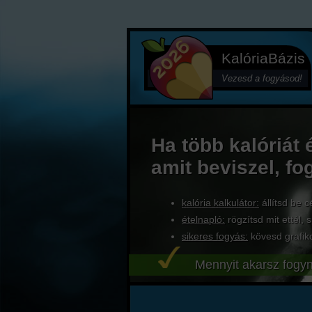
KalóriaBázis
Vezesd a fogyásod!
Ha több kalóriát 
amit beviszel, fo
kalória kalkulátor:
állítsd be c
ételnapló:
rögzítsd mit ettél, s
sikeres fogyás:
kövesd grafik
Mennyit akarsz fogyn