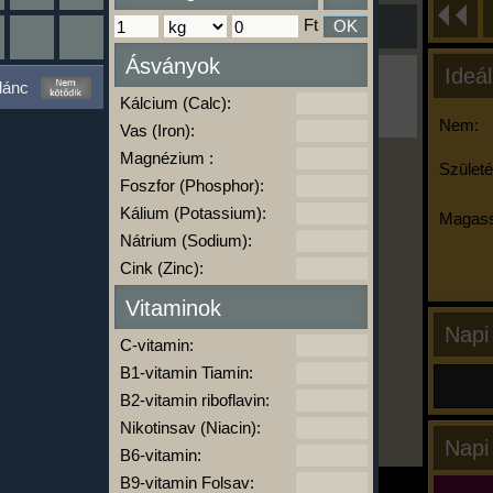
Ft
OK
Ásványok
Ideál
Ha ma már nem eszel/sportolsz többet,
lánc
kattints a kiértékelésre!
Kálcium (Calc):
A Kalória Szimulátor Prémium funkció.
Nem:
Vas (Iron):
Magnézium :
Születé
Foszfor (Phosphor):
-
Kálium (Potassium):
Magass
Nátrium (Sodium):
Cink (Zinc):
kalóriabázis.hu
Vitaminok
Napi
C-vitamin:
B1-vitamin Tiamin:
B2-vitamin riboflavin:
Nikotinsav (Niacin):
Napi
B6-vitamin:
B9-vitamin Folsav: