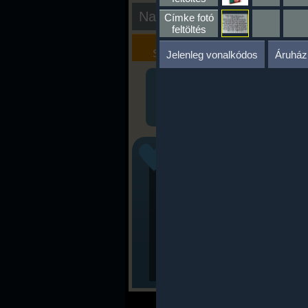
Nap kiértékelése
Címke fotó
feltöltés
Kalória
Szöveges
Szimulátor
Értékelés
Jelenleg vonalkódos
Áruház