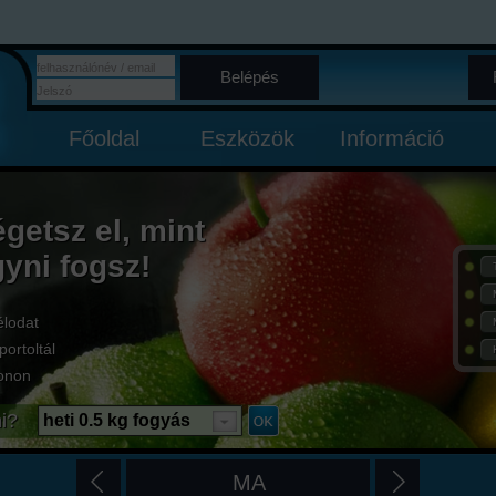
Belépés
Főoldal
Eszközök
Információ
égetsz el, mint
gyni fogsz!
élodat
portoltál
onon
i?
heti 0.5 kg fogyás
MA