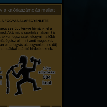
v a kalóriaszámolás mellett
. A FOGYÁS ALAPEGYENLETE
egegyszerűbb tényre hívnánk fel a
med. Akármit is sportolsz, akármit is
, akkor fogsz csak lefogyni, ha több
riát égetsz el, mint amit megeszel.
an ez a fogyás alapegyenlete, ne dőlj
 csodákkal csábító hirdetéseknek.