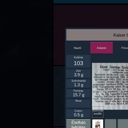
Kaiser
Napló
Fór
Adatok
Kalória
103
Zsír
3.9 g
Szénhidrát
1.3 g
Fehérje
15.7 g
Rost
Ikonnak
Cukor
beállít
0.5 g
Ételfotó
feltöltés