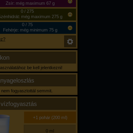
Zsír: még maximum 67 g
0
/
275
zénhidrát: még maximum 275 g
0
/
75
Fehérje: még minimum 75 g
ez?
ikon
sználatához be kell jelentkezni!
nyageloszlás
nem fogyasztottál semmit.
 vízfogyasztás