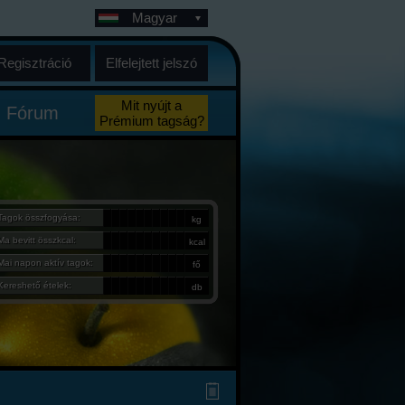
Magyar
Regisztráció
Elfelejtett jelszó
Mit nyújt a
Fórum
Prémium tagság?
Tagok összfogyása:
kg
Ma bevitt összkcal:
kcal
Mai napon aktív tagok:
fő
Kereshető ételek:
db