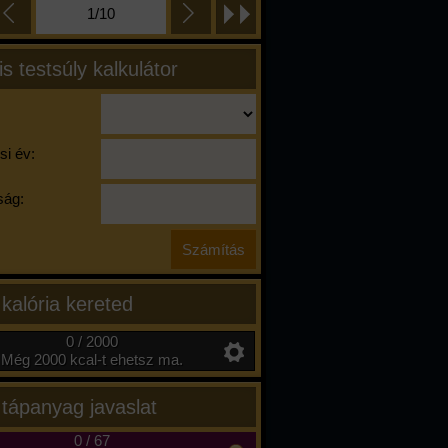
1/10
is testsúly kalkulátor
si év:
ág:
 kalória kereted
0 / 2000
Még 2000 kcal-t ehetsz ma.
 tápanyag javaslat
0
/
67