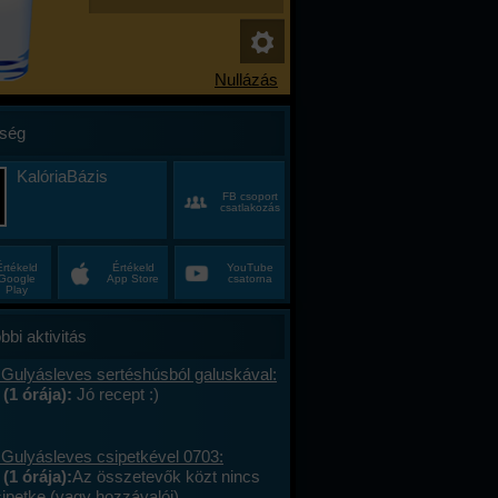
ség
KalóriaBázis
FB csoport
csatlakozás
Értékeld
Értékeld
YouTube
Google
App Store
csatorna
Play
bbi aktivitás
 Gulyásleves sertéshúsból galuskával:
 (1 órája):
Jó recept :)
 Gulyásleves csipetkével 0703:
(1 órája):
Az összetevők közt nincs
sipetke (vagy hozzávalói).