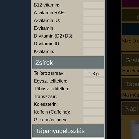
B12-vitamin:
A-vitamin RAE:
S
A-vitamin IU:
E-vitamin :
D-vitamin (D2+D3):
Mire jó 
D-vitamin IU:
K-vitamin:
Graf
Zsírok
Ennek ha
Telített zsírsav:
Egysz. telítetlen:
Tápa
Többsz. telitetlen:
Ma még 
Transzzsír:
Koleszterin:
Napi
Koffein (Caffeine):
Glikémiás index:
Tápanyageloszlás