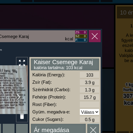
10 ér
1
ZS:
0
A l
 Csemege Karaj
SZ:
0
kcal
figyel
F:
0
eszel
kaló
um
Valójáb
be a
Kaiser Csemege Karaj
kalória tartalma: 103 kcal
Kalória (Energy):
Zsír (Fat):
Szénhidrát (Carbo):
Fehérje (Protein):
Rost (Fiber):
Gyüm. megadva-e:
Cukor (Sugars):
Ár megadása