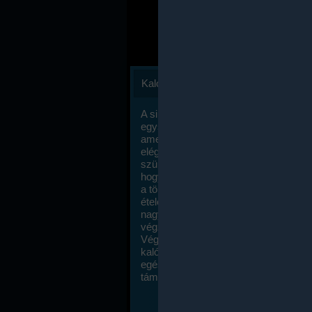
Kalóriaszámlálás
A sikeres fogyás titka valójában igen
egyszerű: égess több energiát, mint
amennyit beviszel. Természetesen e
elég nagy fegyelemre és akaraterőre
szükség, de meglepődve fogod tapasz
hogy a kalóriaszámolás mennyire ru
a többi diétához képest. Itt nincsenek ti
ételek és a megengedett kalóriabevite
nagymértékben növelheted ha testmo
végzel.
Végül, de nem utolsó sorban, a
kalóriaszámolás módszerét a legtöbb
egészségügyi szakorvos ajánlja és
támogatja.
To