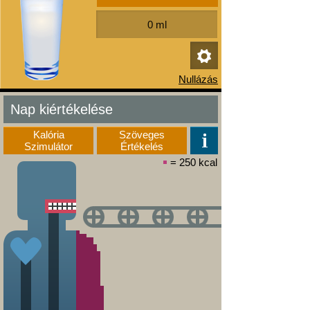
Nap kiértékelése
Kalória
Szöveges
Szimulátor
Értékelés