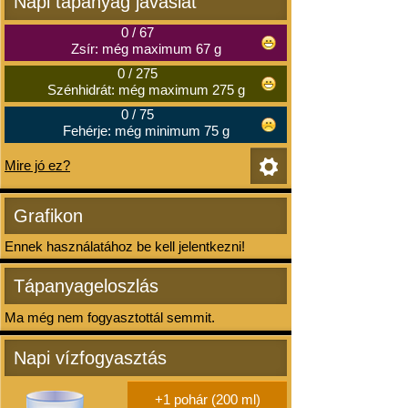
Napi tápanyag javaslat
0
/
67
Zsír: még maximum 67 g
0
/
275
Szénhidrát: még maximum 275 g
0
/
75
Fehérje: még minimum 75 g
Mire jó ez?
Grafikon
Ennek használatához be kell jelentkezni!
Tápanyageloszlás
Ma még nem fogyasztottál semmit.
Napi vízfogyasztás