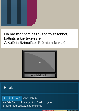
Ha ma már nem eszel/sportolsz többet,
kattints a kiértékelésre!
A Kalória Szimulátor Prémium funkció.
-
kalóriabázis.hu
Hírek
2026. 01. 13.
ÚJ JÁTÉK APP
KalóriaBázis oktató játék: CarboHydra
Ismerd meg játsszva az ételeket!