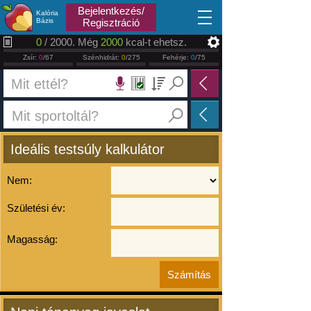
2026.08.09
Bejelentkezés/
Kalória
Bázis
Regisztráció
0
/ 2000. Még
2000
kcal-t ehetsz.
Zsír:
0
/67
Szénhidrát:
0
/275
Fehérje:
0
/75
Ideális testsúly kalkulátor
Nem:
Születési év:
Magasság: