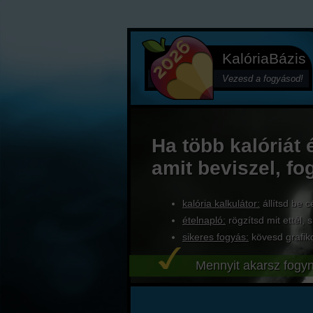
KalóriaBázis
Vezesd a fogyásod!
Ha több kalóriát 
amit beviszel, fo
kalória kalkulátor:
állítsd be c
ételnapló:
rögzítsd mit ettél, s
sikeres fogyás:
kövesd grafik
Mennyit akarsz fogyn