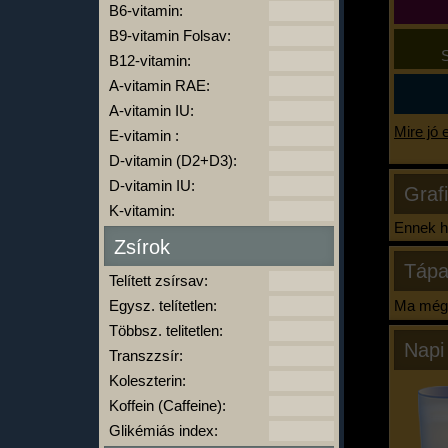
B6-vitamin:
B9-vitamin Folsav:
S
B12-vitamin:
A-vitamin RAE:
A-vitamin IU:
Mire jó 
E-vitamin :
D-vitamin (D2+D3):
D-vitamin IU:
Graf
K-vitamin:
Ennek ha
Zsírok
Tápa
Telített zsírsav:
Egysz. telítetlen:
Ma még 
Többsz. telitetlen:
Napi
Transzzsír:
Koleszterin:
Koffein (Caffeine):
Glikémiás index: