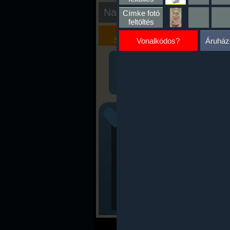
Nap kiértékelése
Címke fotó
feltöltés
Kalória
Szöveges
Szimulátor
Értékelés
Vonalkódos?
Áruház