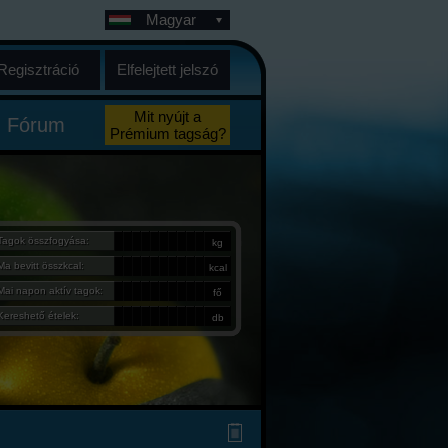
Magyar
Regisztráció
Elfelejtett jelszó
Mit nyújt a
Fórum
Prémium tagság?
Tagok összfogyása:
kg
Ma bevitt összkcal:
kcal
Mai napon aktív tagok:
fő
Kereshető ételek:
db