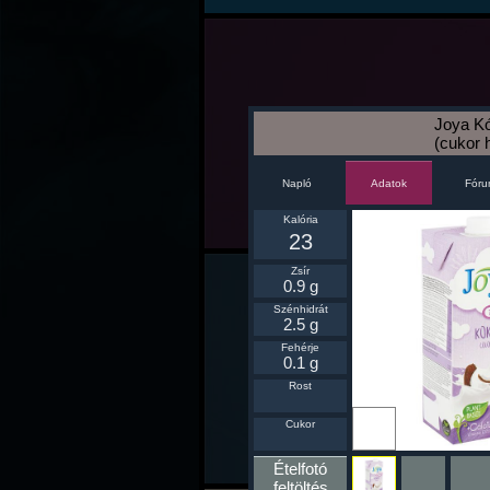
Joya Kó
(cukor 
Napló
Fór
Adatok
Kalória
23
Zsír
0.9 g
Szénhidrát
2.5 g
Fehérje
0.1 g
Rost
Ikonnak
Cukor
beállít
Ételfotó
feltöltés