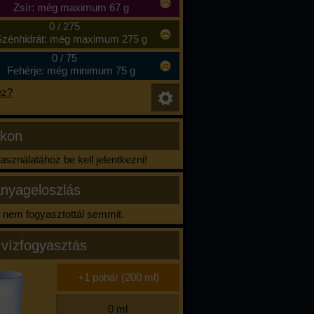
Zsír: még maximum 67 g
0
/
275
zénhidrát: még maximum 275 g
0
/
75
Fehérje: még minimum 75 g
ez?
ikon
sználatához be kell jelentkezni!
nyageloszlás
nem fogyasztottál semmit.
 vízfogyasztás