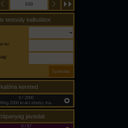
1/10
is testsúly kalkulátor
si év:
ág:
 kalória kereted
0 / 2000
Még 2000 kcal-t ehetsz ma.
 tápanyag javaslat
0
/
67