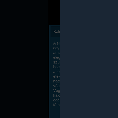
Kalóriaszámlálás
A sikeres fogyás titka valójában igen
egyszerű: égess több energiát, mint
amennyit beviszel. Természetesen e
elég nagy fegyelemre és akaraterőre
szükség, de meglepődve fogod tapasz
hogy a kalóriaszámolás mennyire ru
a többi diétához képest. Itt nincsenek ti
ételek és a megengedett kalóriabevite
nagymértékben növelheted ha testmo
végzel.
Végül, de nem utolsó sorban, a
kalóriaszámolás módszerét a legtöbb
egészségügyi szakorvos ajánlja és
támogatja.
To