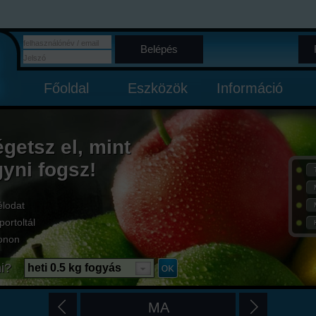
Belépés
Főoldal
Eszközök
Információ
égetsz el, mint
gyni fogsz!
élodat
portoltál
onon
i?
heti 0.5 kg fogyás
MA