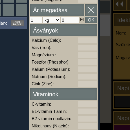
Ár megadása
Ideál
Ft
OK
Ha ma már nem eszel/sportolsz többet,
lánc
kattints a kiértékelésre!
Ásványok
A Kalória Szimulátor Prémium funkció.
Nem:
Kálcium (Calc):
Születé
Vas (Iron):
-
Magnézium :
Magass
Foszfor (Phosphor):
Kálium (Potassium):
kalóriabázis.hu
Nátrium (Sodium):
Cink (Zinc):
Napi
Vitaminok
C-vitamin:
B1-vitamin Tiamin:
Napi
B2-vitamin riboflavin:
Nikotinsav (Niacin):