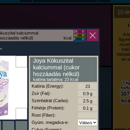
10 ér
1
ZS:
0
kuszital kalciummal
A l
SZ:
0
hozzáadás nélkül)
kcal
figyel
F:
0
eszel
kaló
um
Valójáb
be a
Joya Kókuszital
kalciummal (cukor
hozzáadás nélkül)
kalória tartalma: 23 kcal
Kalória (Energy):
Zsír (Fat):
Szénhidrát (Carbo):
Fehérje (Protein):
Rost (Fiber):
Gyüm. megadva-e:
Cukor (Sugars):