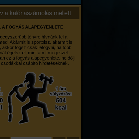
v a kalóriaszámolás mellett
. A FOGYÁS ALAPEGYENLETE
egegyszerűbb tényre hívnánk fel a
med. Akármit is sportolsz, akármit is
, akkor fogsz csak lefogyni, ha több
riát égetsz el, mint amit megeszel.
an ez a fogyás alapegyenlete, ne dőlj
 csodákkal csábító hirdetéseknek.