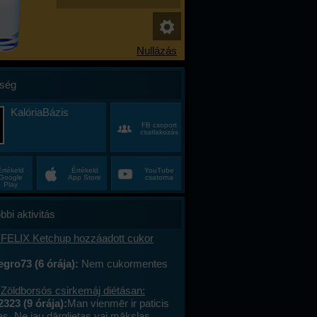
ség
KalóriaBázis
FB csoport
csatlakozás
Értékeld
Értékeld
YouTube
Google
App Store
csatorna
Play
bbi aktivitás
 FELIX Ketchup hozzáadott cukor
gro73 (6 órája):
Nem cukormentes
0%-al kevesebb cukor
 Zöldborsós csirkemáj diétásan:
2323 (9 órája):
Man vienmēr ir paticis
tas. Ne jau dārglietas vai mākslas