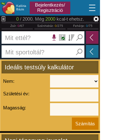
2026.08.07
Bejelentkezés/
Kalória
Bázis
Regisztráció
0
/ 2000. Még
2000
kcal-t ehetsz.
Zsír:
0
/67
Szénhidrát:
0
/275
Fehérje:
0
/75
Ideális testsúly kalkulátor
Nem:
Születési év:
Magasság: