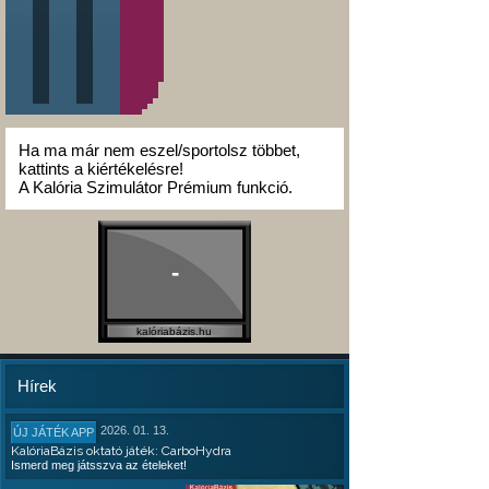
Ha ma már nem eszel/sportolsz többet,
kattints a kiértékelésre!
A Kalória Szimulátor Prémium funkció.
-
kalóriabázis.hu
Hírek
2026. 01. 13.
ÚJ JÁTÉK APP
KalóriaBázis oktató játék: CarboHydra
Ismerd meg játsszva az ételeket!