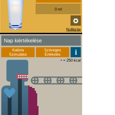
Nap kiértékelése
Kalória
Szöveges
Szimulátor
Értékelés