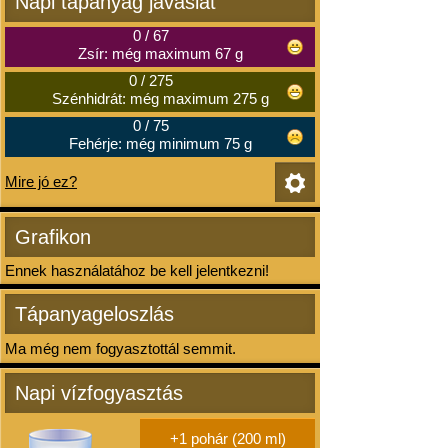
Napi tápanyag javaslat
0
/
67
Zsír: még maximum 67 g
0
/
275
Szénhidrát: még maximum 275 g
0
/
75
Fehérje: még minimum 75 g
Mire jó ez?
Grafikon
Ennek használatához be kell jelentkezni!
Tápanyageloszlás
Ma még nem fogyasztottál semmit.
Napi vízfogyasztás