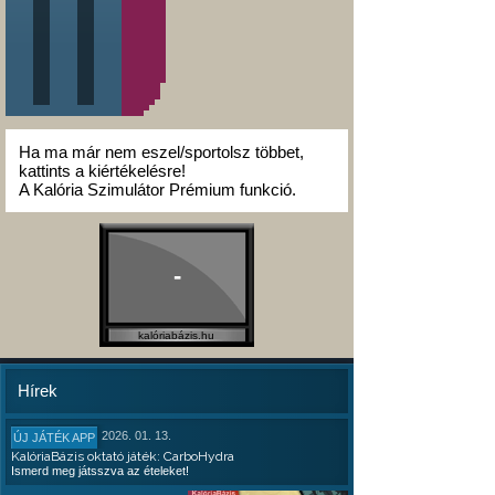
Ha ma már nem eszel/sportolsz többet,
kattints a kiértékelésre!
A Kalória Szimulátor Prémium funkció.
-
kalóriabázis.hu
Hírek
2026. 01. 13.
ÚJ JÁTÉK APP
KalóriaBázis oktató játék: CarboHydra
Ismerd meg játsszva az ételeket!