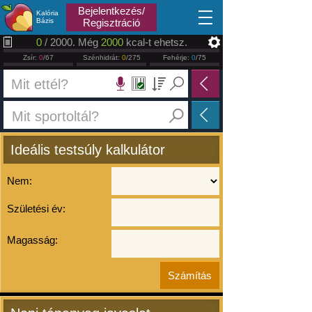
2026.08.07
Bejelentkezés/
Kalória
Bázis
Regisztráció
0
/ 2000. Még
2000
kcal-t ehetsz.
Zsír:
0
/67
Szénhidrát:
0
/275
Fehérje:
0
/75
Ideális testsúly kalkulátor
Nem:
Születési év:
Magasság: