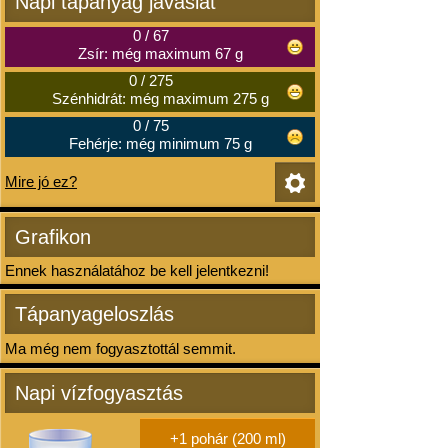
Napi tápanyag javaslat
0
/
67
Zsír: még maximum 67 g
0
/
275
Szénhidrát: még maximum 275 g
0
/
75
Fehérje: még minimum 75 g
Mire jó ez?
Grafikon
Ennek használatához be kell jelentkezni!
Tápanyageloszlás
Ma még nem fogyasztottál semmit.
Napi vízfogyasztás