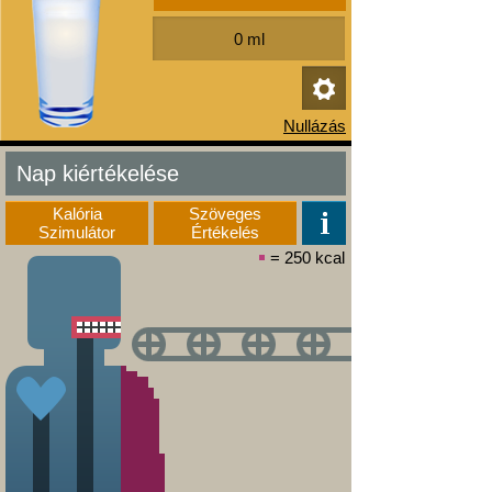
Nap kiértékelése
Kalória
Szöveges
Szimulátor
Értékelés