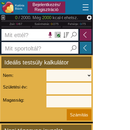
2026.08.06
Bejelentkezés/
Kalória
Bázis
Regisztráció
0
/ 2000. Még
2000
kcal-t ehetsz.
Zsír:
0
/67
Szénhidrát:
0
/275
Fehérje:
0
/75
Ideális testsúly kalkulátor
Nem:
Születési év:
Magasság: