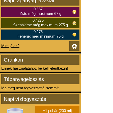
Napi tápanyag javaslat
0
/
67
Zsír: még maximum 67 g
0
/
275
Szénhidrát: még maximum 275 g
0
/
75
Fehérje: még minimum 75 g
Mire jó ez?
Grafikon
Ennek használatához be kell jelentkezni!
Tápanyageloszlás
Ma még nem fogyasztottál semmit.
Napi vízfogyasztás