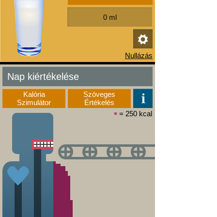
Nap kiértékelése
Kalória
Szöveges
Szimulátor
Értékelés