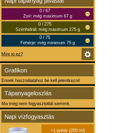
Napi tápanyag javaslat
0
/
67
Zsír: még maximum 67 g
0
/
275
Szénhidrát: még maximum 275 g
0
/
75
Fehérje: még minimum 75 g
Mire jó ez?
Grafikon
Ennek használatához be kell jelentkezni!
Tápanyageloszlás
Ma még nem fogyasztottál semmit.
Napi vízfogyasztás