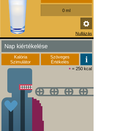
Nap kiértékelése
Kalória
Szöveges
Szimulátor
Értékelés