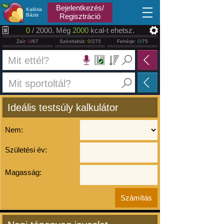
2026.08.07
Bejelentkezés/
Kalória
Bázis
Regisztráció
0
/ 2000. Még
2000
kcal-t ehetsz.
Zsír:
0
/67
Szénhidrát:
0
/275
Fehérje:
0
/75
Ideális testsúly kalkulátor
Nem:
Születési év:
Magasság: