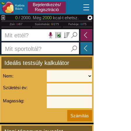
2026.08.08
Bejelentkezés/
Kalória
Bázis
Regisztráció
0
/ 2000. Még
2000
kcal-t ehetsz.
Zsír:
0
/67
Szénhidrát:
0
/275
Fehérje:
0
/75
Ideális testsúly kalkulátor
Nem:
Születési év:
Magasság: