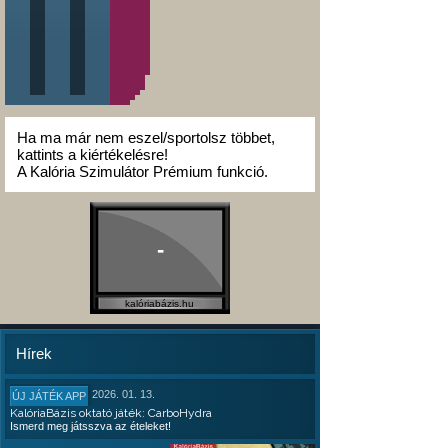
Ha ma már nem eszel/sportolsz többet,
kattints a kiértékelésre!
A Kalória Szimulátor Prémium funkció.
-
kalóriabázis.hu
Hírek
2026. 01. 13.
ÚJ JÁTÉK APP
KalóriaBázis oktató játék: CarboHydra
Ismerd meg játsszva az ételeket!