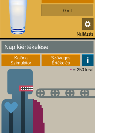
Nap kiértékelése
Kalória
Szöveges
Szimulátor
Értékelés