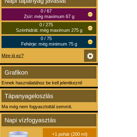
Napi tápanyag javaslat
0
/
67
Zsír: még maximum 67 g
0
/
275
Szénhidrát: még maximum 275 g
0
/
75
Fehérje: még minimum 75 g
Mire jó ez?
Grafikon
Ennek használatához be kell jelentkezni!
Tápanyageloszlás
Ma még nem fogyasztottál semmit.
Napi vízfogyasztás