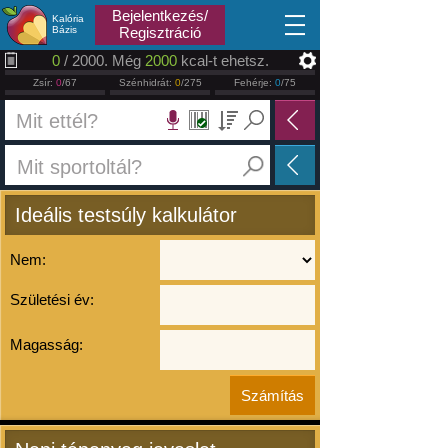
2026.08.06
Bejelentkezés/
Kalória
Bázis
Regisztráció
0
/ 2000. Még
2000
kcal-t ehetsz.
Zsír:
0
/67
Szénhidrát:
0
/275
Fehérje:
0
/75
Ideális testsúly kalkulátor
Nem:
Születési év:
Magasság: