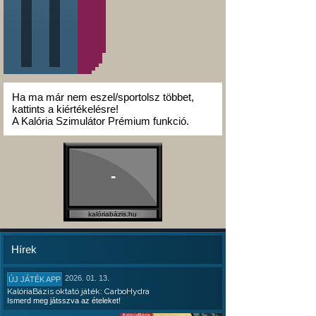
Ha ma már nem eszel/sportolsz többet,
kattints a kiértékelésre!
A Kalória Szimulátor Prémium funkció.
-
kalóriabázis.hu
Hírek
2026. 01. 13.
ÚJ JÁTÉK APP
KalóriaBázis oktató játék: CarboHydra
Ismerd meg játsszva az ételeket!