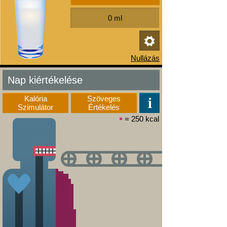
Nap kiértékelése
Kalória
Szöveges
Szimulátor
Értékelés