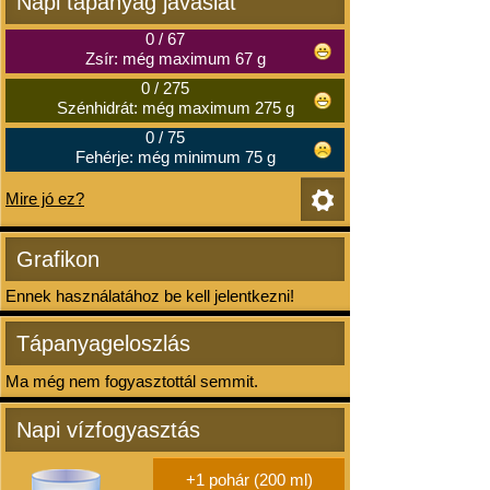
Napi tápanyag javaslat
0
/
67
Zsír: még maximum 67 g
0
/
275
Szénhidrát: még maximum 275 g
0
/
75
Fehérje: még minimum 75 g
Mire jó ez?
Grafikon
Ennek használatához be kell jelentkezni!
Tápanyageloszlás
Ma még nem fogyasztottál semmit.
Napi vízfogyasztás