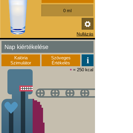
Nap kiértékelése
Kalória
Szöveges
Szimulátor
Értékelés