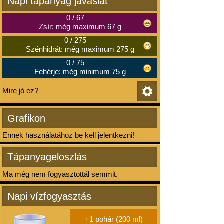
Napi tápanyag javaslat
0
/
67
Zsír: még maximum 67 g
0
/
275
Szénhidrát: még maximum 275 g
0
/
75
Fehérje: még minimum 75 g
Mire jó ez?
Grafikon
Ennek használatához be kell jelentkezni!
Tápanyageloszlás
Ma még nem fogyasztottál semmit.
Napi vízfogyasztás