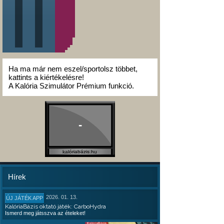
Ha ma már nem eszel/sportolsz többet,
kattints a kiértékelésre!
A Kalória Szimulátor Prémium funkció.
-
kalóriabázis.hu
Hírek
2026. 01. 13.
ÚJ JÁTÉK APP
KalóriaBázis oktató játék: CarboHydra
Ismerd meg játsszva az ételeket!