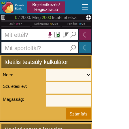
2026.08.06
Bejelentkezés/
Kalória
Bázis
Regisztráció
0
/ 2000. Még
2000
kcal-t ehetsz.
Zsír:
0
/67
Szénhidrát:
0
/275
Fehérje:
0
/75
Ideális testsúly kalkulátor
Nem:
Születési év:
Magasság: