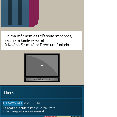
Ha ma már nem eszel/sportolsz többet,
kattints a kiértékelésre!
A Kalória Szimulátor Prémium funkció.
-
kalóriabázis.hu
Hírek
2026. 01. 13.
ÚJ JÁTÉK APP
KalóriaBázis oktató játék: CarboHydra
Ismerd meg játsszva az ételeket!