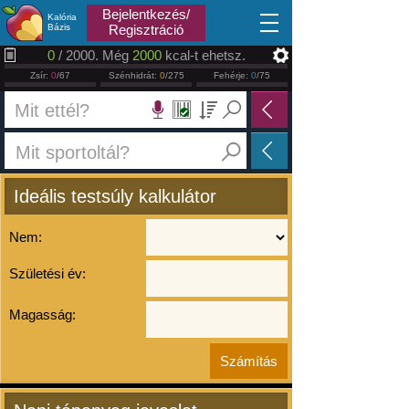
2026.08.07
Bejelentkezés/
Kalória
Bázis
Regisztráció
0
/ 2000. Még
2000
kcal-t ehetsz.
Zsír:
0
/67
Szénhidrát:
0
/275
Fehérje:
0
/75
Ideális testsúly kalkulátor
Nem:
Születési év:
Magasság: