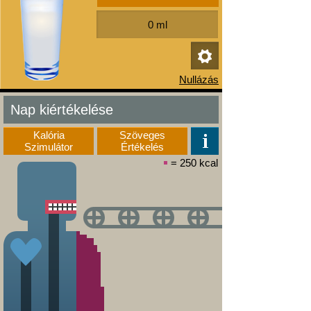
Nap kiértékelése
Kalória
Szöveges
Szimulátor
Értékelés