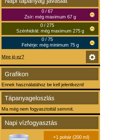
Napi tápanyag javaslat
0
/
67
Zsír: még maximum 67 g
0
/
275
Szénhidrát: még maximum 275 g
0
/
75
Fehérje: még minimum 75 g
Mire jó ez?
Grafikon
Ennek használatához be kell jelentkezni!
Tápanyageloszlás
Ma még nem fogyasztottál semmit.
Napi vízfogyasztás