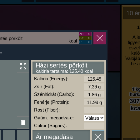
10 ér
1
ZS:
0
A l
rtés pörkölt
SZ:
0
kcal
figyel
F:
0
eszel
kaló
um
Valójáb
be a
Házi sertés pörkölt
kalória tartalma: 125.49 kcal
Kalória (Energy):
Zsír (Fat):
Szénhidrát (Carbo):
Fehérje (Protein):
Rost (Fiber):
Gyüm. megadva-e:
Cukor (Sugars):
Ár megadása