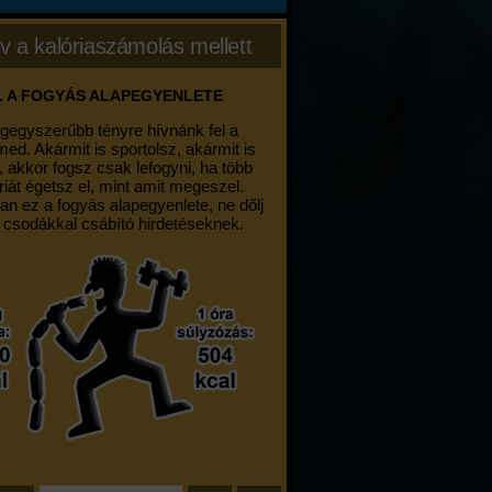
v a kalóriaszámolás mellett
. A FOGYÁS ALAPEGYENLETE
egegyszerűbb tényre hívnánk fel a
med. Akármit is sportolsz, akármit is
, akkor fogsz csak lefogyni, ha több
riát égetsz el, mint amit megeszel.
an ez a fogyás alapegyenlete, ne dőlj
 csodákkal csábító hirdetéseknek.