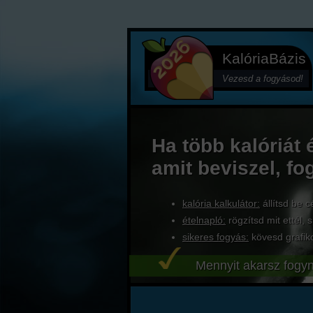
KalóriaBázis
Vezesd a fogyásod!
Ha több kalóriát 
amit beviszel, fo
kalória kalkulátor:
állítsd be c
ételnapló:
rögzítsd mit ettél, s
sikeres fogyás:
kövesd grafik
Mennyit akarsz fogyn