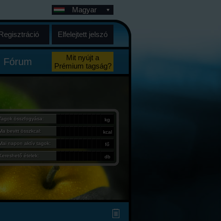
Magyar
Regisztráció
Elfelejtett jelszó
Mit nyújt a
Fórum
Prémium tagság?
Tagok összfogyása:
kg
Ma bevitt összkcal:
kcal
Mai napon aktív tagok:
fő
Kereshető ételek:
db