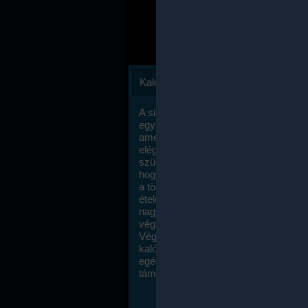
Kalóriaszámlálás
A sikeres fogyás titka valójában igen
egyszerű: égess több energiát, mint
amennyit beviszel. Természetesen e
elég nagy fegyelemre és akaraterőre
szükség, de meglepődve fogod tapasz
hogy a kalóriaszámolás mennyire ru
a többi diétához képest. Itt nincsenek ti
ételek és a megengedett kalóriabevite
nagymértékben növelheted ha testmo
végzel.
Végül, de nem utolsó sorban, a
kalóriaszámolás módszerét a legtöbb
egészségügyi szakorvos ajánlja és
támogatja.
To