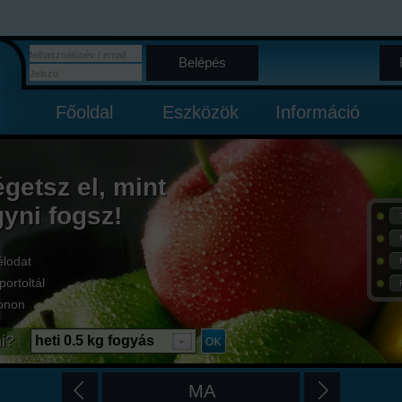
Belépés
Főoldal
Eszközök
Információ
égetsz el, mint
gyni fogsz!
élodat
portoltál
onon
i?
heti 0.5 kg fogyás
MA