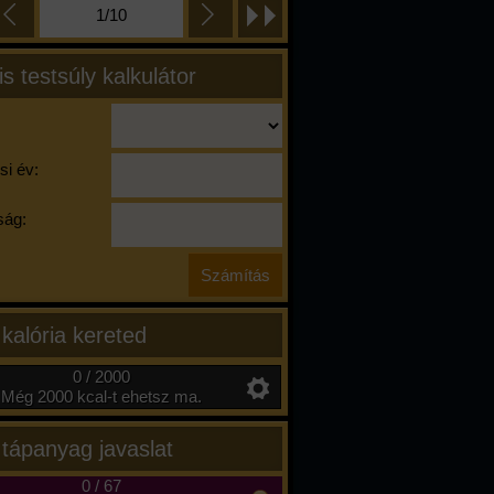
1/10
is testsúly kalkulátor
si év:
ág:
 kalória kereted
0 / 2000
Még 2000 kcal-t ehetsz ma.
 tápanyag javaslat
0
/
67