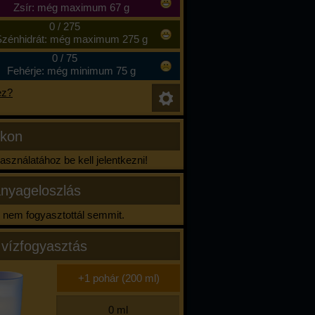
Zsír: még maximum 67 g
0
/
275
zénhidrát: még maximum 275 g
0
/
75
Fehérje: még minimum 75 g
ez?
ikon
sználatához be kell jelentkezni!
nyageloszlás
nem fogyasztottál semmit.
 vízfogyasztás