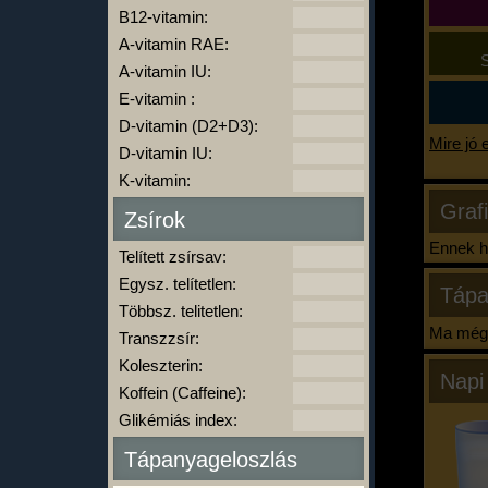
B12-vitamin:
A-vitamin RAE:
S
A-vitamin IU:
E-vitamin :
D-vitamin (D2+D3):
Mire jó 
D-vitamin IU:
K-vitamin:
Graf
Zsírok
Ennek ha
Telített zsírsav:
Egysz. telítetlen:
Tápa
Többsz. telitetlen:
Ma még 
Transzzsír:
Koleszterin:
Napi
Koffein (Caffeine):
Glikémiás index:
Tápanyageloszlás