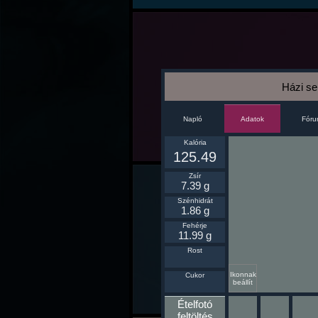
Házi se
Napló
Fór
Adatok
Kalória
125.49
Zsír
7.39 g
Szénhidrát
1.86 g
Fehérje
11.99 g
Rost
Ikonnak
Cukor
beállít
Ételfotó
feltöltés