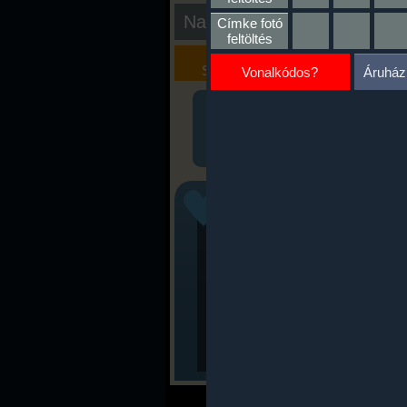
Nap kiértékelése
Címke fotó
feltöltés
Kalória
Szöveges
Szimulátor
Értékelés
Vonalkódos?
Áruház