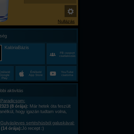
ség
KalóriaBázis
FB csoport
csatlakozás
Értékeld
Értékeld
YouTube
Google
App Store
csatorna
Play
bbi aktivitás
 Paradicsom:
2323 (8 órája):
Már hetek óta feszült
anélkül, hogy igazán tudtam volna,
alán a munkahelyi hajtás, talán az, hogy
ncas éveim közepén egyszer csak
 Gulyásleves sertéshúsból galuskával:
 körülöttem minden, ami régen izgalmas
(14 órája):
Jó recept :)
hétvégék már nem jelentettek semmit, a