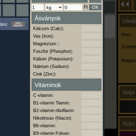
Ft
OK
Ásványok
Ideál
Ha ma már nem eszel/sportolsz többet,
lánc
kattints a kiértékelésre!
Kálcium (Calc):
A Kalória Szimulátor Prémium funkció.
Nem:
Vas (Iron):
Magnézium :
Születé
Foszfor (Phosphor):
-
Kálium (Potassium):
Magass
Nátrium (Sodium):
Cink (Zinc):
kalóriabázis.hu
Vitaminok
Napi
C-vitamin:
B1-vitamin Tiamin:
B2-vitamin riboflavin:
Nikotinsav (Niacin):
Napi
B6-vitamin:
B9-vitamin Folsav: