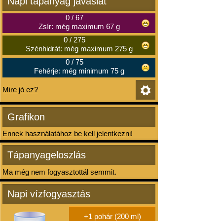
Napi tápanyag javaslat
0
/
67
Zsír: még maximum 67 g
0
/
275
Szénhidrát: még maximum 275 g
0
/
75
Fehérje: még minimum 75 g
Mire jó ez?
Grafikon
Ennek használatához be kell jelentkezni!
Tápanyageloszlás
Ma még nem fogyasztottál semmit.
Napi vízfogyasztás