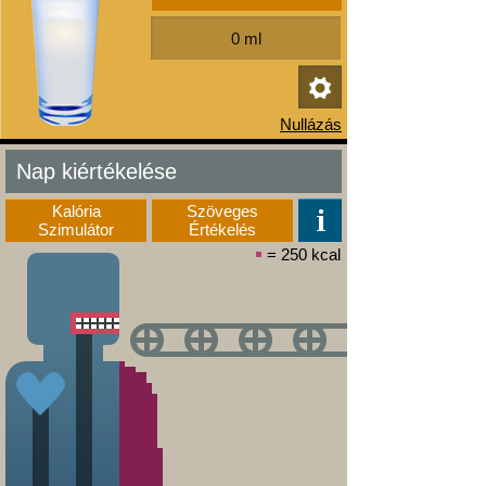
Nap kiértékelése
Kalória
Szöveges
Szimulátor
Értékelés