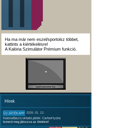
Ha ma már nem eszel/sportolsz többet,
kattints a kiértékelésre!
A Kalória Szimulátor Prémium funkció.
-
kalóriabázis.hu
Hírek
2026. 01. 13.
ÚJ JÁTÉK APP
KalóriaBázis oktató játék: CarboHydra
Ismerd meg játsszva az ételeket!