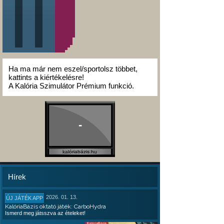
Ha ma már nem eszel/sportolsz többet,
kattints a kiértékelésre!
A Kalória Szimulátor Prémium funkció.
-
kalóriabázis.hu
Hírek
2026. 01. 13.
ÚJ JÁTÉK APP
KalóriaBázis oktató játék: CarboHydra
Ismerd meg játsszva az ételeket!