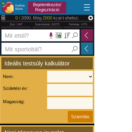
2026.08.08
Bejelentkezés/
Kalória
Bázis
Regisztráció
0
/ 2000. Még
2000
kcal-t ehetsz.
Zsír:
0
/67
Szénhidrát:
0
/275
Fehérje:
0
/75
Ideális testsúly kalkulátor
Nem:
Születési év:
Magasság: