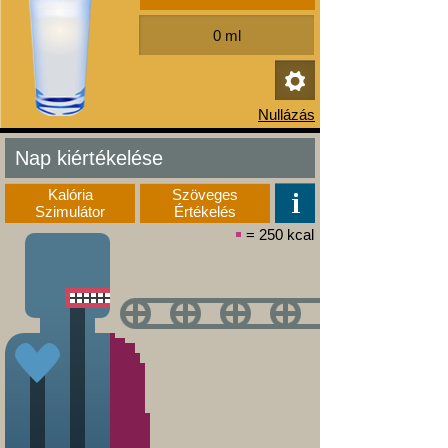
Nap kiértékelése
Kalória
Szöveges
Szimulátor
Értékelés