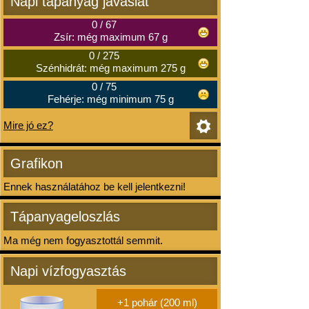
Napi tápanyag javaslat
0
/
67
Zsír: még maximum 67 g
0
/
275
Szénhidrát: még maximum 275 g
0
/
75
Fehérje: még minimum 75 g
Mire jó ez?
Grafikon
Ennek használatához be kell jelentkezni!
Tápanyageloszlás
Ma még nem fogyasztottál semmit.
Napi vízfogyasztás