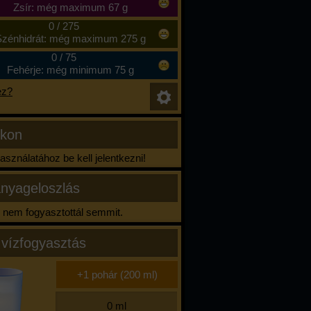
Zsír: még maximum 67 g
0
/
275
zénhidrát: még maximum 275 g
0
/
75
Fehérje: még minimum 75 g
ez?
ikon
sználatához be kell jelentkezni!
nyageloszlás
nem fogyasztottál semmit.
 vízfogyasztás