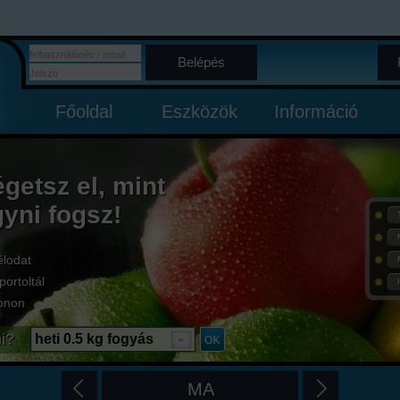
Belépés
Főoldal
Eszközök
Információ
égetsz el, mint
gyni fogsz!
élodat
portoltál
onon
i?
heti 0.5 kg fogyás
MA