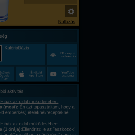
ség
KalóriaBázis
FB csoport
csatlakozás
Értékeld
Értékeld
YouTube
Google
App Store
csatorna
Play
bbi aktivitás
 Hibák az oldal működésében:
na (most):
Én azt tapasztaltam, hogy a
öld emberkés) ételeknél/recepteknél
aktív a vonalkód, ha nem ajánlottam
. Viszont (szerintem) nem kell/érdemes
 Hibák az oldal működésében:
elt közösbe ajánlani
a (1 órája):
Ellenőrizd le az "eszközök"
er,/huszadszor ami egyszer már fent
állítások" menüben az "időzóna" vagy az