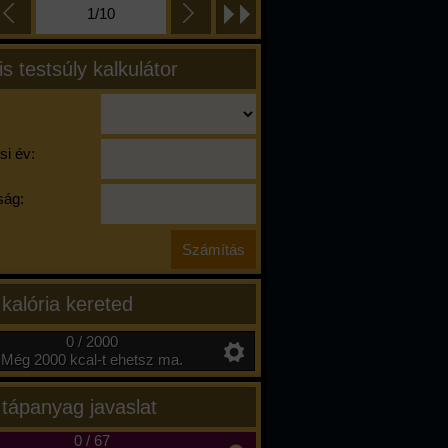
1/10
is testsúly kalkulátor
si év:
ág:
 kalória kereted
0 / 2000
Még 2000 kcal-t ehetsz ma.
 tápanyag javaslat
0
/
67