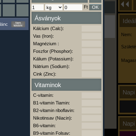
Ft
OK
Ásványok
Ideál
Ha ma már nem eszel/sportolsz többet,
lánc
kattints a kiértékelésre!
Kálcium (Calc):
A Kalória Szimulátor Prémium funkció.
Nem:
Vas (Iron):
Magnézium :
Születé
Foszfor (Phosphor):
-
Kálium (Potassium):
Magass
Nátrium (Sodium):
Cink (Zinc):
kalóriabázis.hu
Vitaminok
Napi
C-vitamin:
B1-vitamin Tiamin:
B2-vitamin riboflavin:
Nikotinsav (Niacin):
Napi
B6-vitamin:
B9-vitamin Folsav: