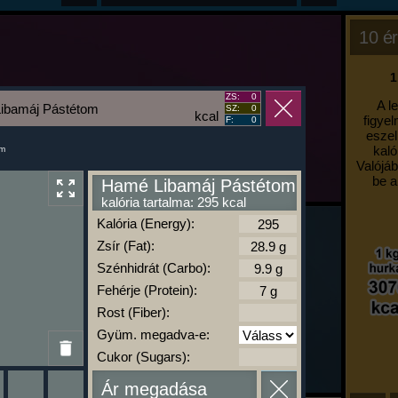
10 ér
1
ZS:
0
A l
ibamáj Pástétom
SZ:
0
kcal
figyel
F:
0
eszel
kaló
um
Valójáb
be a
Hamé Libamáj Pástétom
kalória tartalma: 295 kcal
Kalória (Energy):
Zsír (Fat):
Szénhidrát (Carbo):
Fehérje (Protein):
Rost (Fiber):
Gyüm. megadva-e:
Cukor (Sugars):
Ár megadása