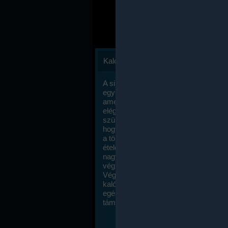
Kalóriaszámlálás
A sikeres fogyás titka valójában igen
egyszerű: égess több energiát, mint
amennyit beviszel. Természetesen e
elég nagy fegyelemre és akaraterőre
szükség, de meglepődve fogod tapasz
hogy a kalóriaszámolás mennyire ru
a többi diétához képest. Itt nincsenek ti
ételek és a megengedett kalóriabevite
nagymértékben növelheted ha testmo
végzel.
Végül, de nem utolsó sorban, a
kalóriaszámolás módszerét a legtöbb
egészségügyi szakorvos ajánlja és
támogatja.
To