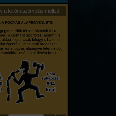
v a kalóriaszámolás mellett
. A FOGYÁS ALAPEGYENLETE
egegyszerűbb tényre hívnánk fel a
med. Akármit is sportolsz, akármit is
, akkor fogsz csak lefogyni, ha több
riát égetsz el, mint amit megeszel.
an ez a fogyás alapegyenlete, ne dőlj
 csodákkal csábító hirdetéseknek.