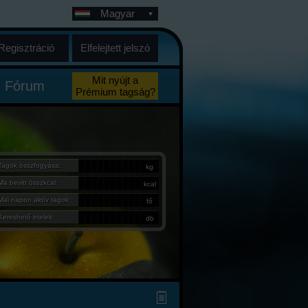
Magyar
Regisztráció
Elfelejtett jelszó
Mit nyújt a
Fórum
Prémium tagság?
Tagok összfogyása:
kg
Ma bevitt összkcal:
kcal
Mai napon aktív tagok:
fő
Kereshető ételek:
db