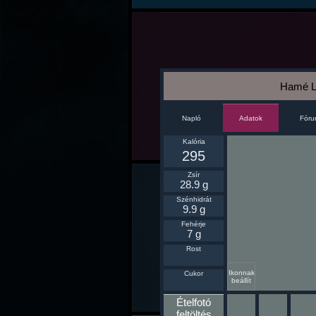
Hamé L
Napló
Fór
Adatok
Kalória
295
Zsír
28.9 g
Szénhidrát
9.9 g
Fehérje
7 g
Rost
Ikonnak
Cukor
beállít
Ételfotó
feltöltés