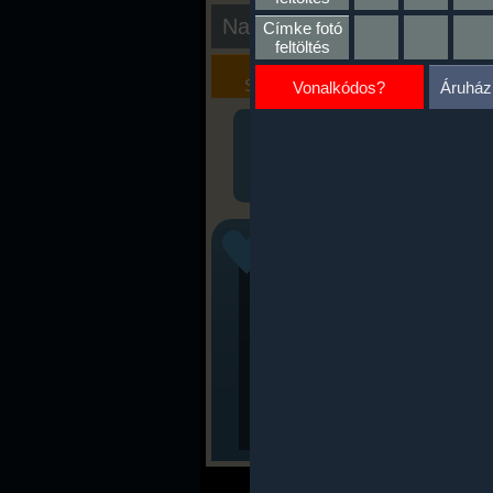
Nap kiértékelése
Címke fotó
feltöltés
Kalória
Szöveges
Szimulátor
Értékelés
Vonalkódos?
Áruház