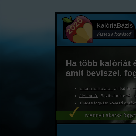
KalóriaBázis
Vezesd a fogyásod!
Ha több kalóriát 
amit beviszel, fo
kalória kalkulátor:
állítsd be c
ételnapló:
rögzítsd mit ettél, s
sikeres fogyás:
kövesd grafik
Mennyit akarsz fogyn