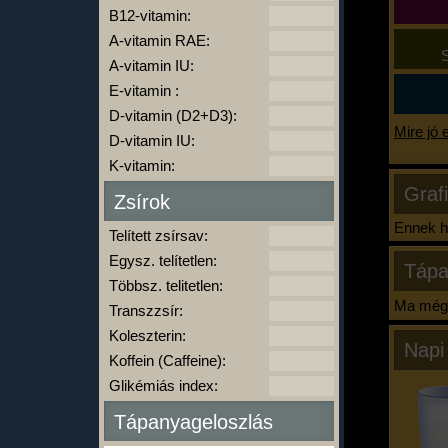
B12-vitamin:
A-vitamin RAE:
S
A-vitamin IU:
E-vitamin :
D-vitamin (D2+D3):
Mire jó 
D-vitamin IU:
K-vitamin:
Graf
Zsírok
Ennek ha
Telített zsírsav:
Egysz. telítetlen:
Tápa
Többsz. telitetlen:
Ma még 
Transzzsír:
Koleszterin:
Napi
Koffein (Caffeine):
Glikémiás index:
Tápanyageloszlás