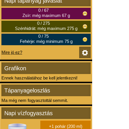
Napi tápanyag javaslat
0
/
67
Zsír: még maximum 67 g
0
/
275
Szénhidrát: még maximum 275 g
0
/
75
Fehérje: még minimum 75 g
Mire jó ez?
Grafikon
Ennek használatához be kell jelentkezni!
Tápanyageloszlás
Ma még nem fogyasztottál semmit.
Napi vízfogyasztás