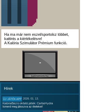
Ha ma már nem eszel/sportolsz többet,
kattints a kiértékelésre!
A Kalória Szimulátor Prémium funkció.
-
kalóriabázis.hu
Hírek
2026. 01. 13.
ÚJ JÁTÉK APP
KalóriaBázis oktató játék: CarboHydra
Ismerd meg játsszva az ételeket!