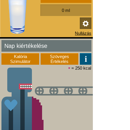
Nap kiértékelése
Kalória
Szöveges
Szimulátor
Értékelés