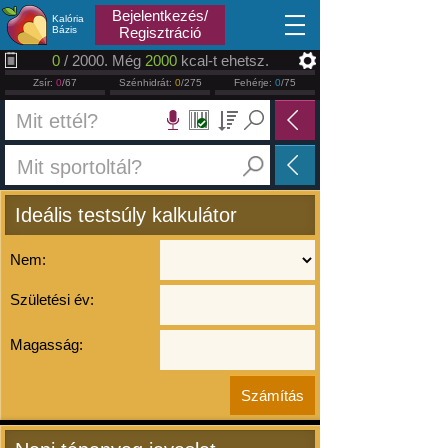
2026.08.06
Bejelentkezés/
Kalória
Bázis
Regisztráció
0
/ 2000. Még
2000
kcal-t ehetsz.
Zsír:
0
/67
Szénhidrát:
0
/275
Fehérje:
0
/75
Ideális testsúly kalkulátor
Nem:
Születési év:
Magasság: