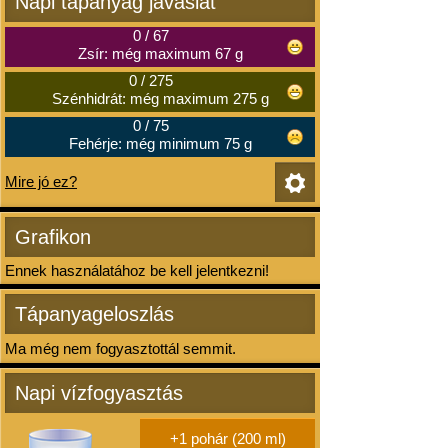
Napi tápanyag javaslat
0
/
67
Zsír: még maximum 67 g
0
/
275
Szénhidrát: még maximum 275 g
0
/
75
Fehérje: még minimum 75 g
Mire jó ez?
Grafikon
Ennek használatához be kell jelentkezni!
Tápanyageloszlás
Ma még nem fogyasztottál semmit.
Napi vízfogyasztás