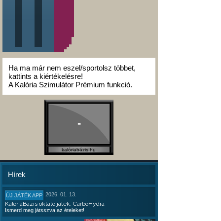
Ha ma már nem eszel/sportolsz többet,
kattints a kiértékelésre!
A Kalória Szimulátor Prémium funkció.
-
kalóriabázis.hu
Hírek
2026. 01. 13.
ÚJ JÁTÉK APP
KalóriaBázis oktató játék: CarboHydra
Ismerd meg játsszva az ételeket!