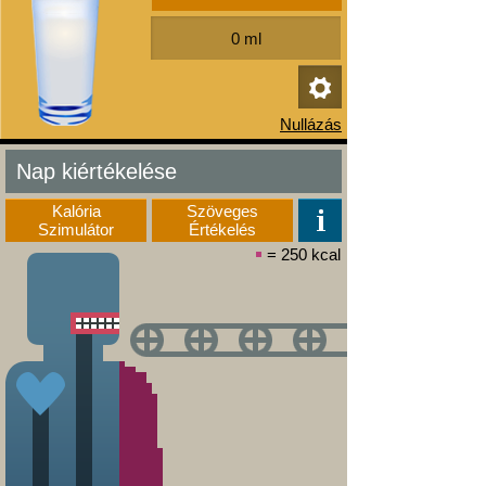
Nap kiértékelése
Kalória
Szöveges
Szimulátor
Értékelés