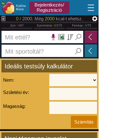
2026.08.09
Bejelentkezés/
Kalória
Bázis
Regisztráció
0
/ 2000. Még
2000
kcal-t ehetsz.
Zsír:
0
/67
Szénhidrát:
0
/275
Fehérje:
0
/75
Ideális testsúly kalkulátor
Nem:
Születési év:
Magasság: