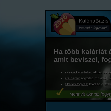
KalóriaBázis
Vezesd a fogyásod!
Ha több kalóriát 
amit beviszel, fo
kalória kalkulátor:
állítsd be c
ételnapló:
rögzítsd mit ettél, s
sikeres fogyás:
kövesd grafik
Mennyit akarsz fogyn