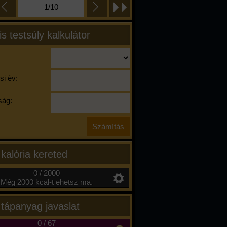
1/10
is testsúly kalkulátor
si év:
ág:
 kalória kereted
0 / 2000
Még 2000 kcal-t ehetsz ma.
 tápanyag javaslat
0
/
67