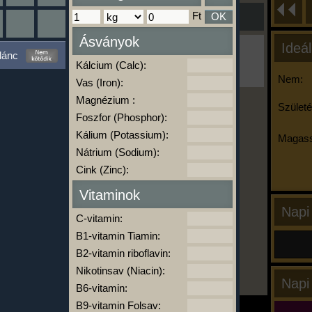
Ft
OK
Ásványok
Ideál
Ha ma már nem eszel/sportolsz többet,
lánc
kattints a kiértékelésre!
Kálcium (Calc):
A Kalória Szimulátor Prémium funkció.
Nem:
Vas (Iron):
Magnézium :
Születé
Foszfor (Phosphor):
-
Kálium (Potassium):
Magass
Nátrium (Sodium):
Cink (Zinc):
kalóriabázis.hu
Vitaminok
Napi
C-vitamin:
B1-vitamin Tiamin:
B2-vitamin riboflavin:
Nikotinsav (Niacin):
Napi
B6-vitamin:
B9-vitamin Folsav: