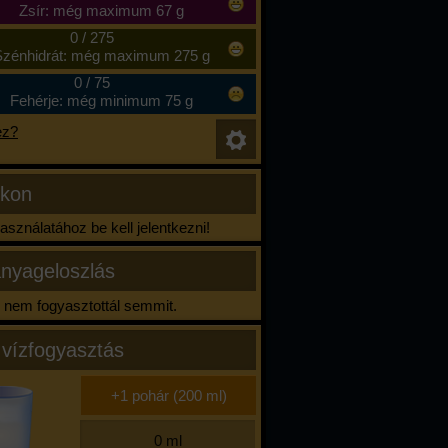
Zsír: még maximum 67 g
0
/
275
zénhidrát: még maximum 275 g
0
/
75
Fehérje: még minimum 75 g
ez?
ikon
sználatához be kell jelentkezni!
nyageloszlás
nem fogyasztottál semmit.
 vízfogyasztás