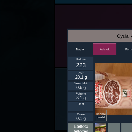
Gyulai
Napló
Fór
Adatok
Kalória
223
Zsír
20.1 g
Szénhidrát
0.6 g
Fehérje
8.1 g
Rost
Ikonnak
Cukor
beállít
0.1 g
Ételfotó
feltöltés