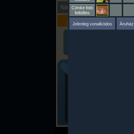
Nap kiértékelése
Címke fotó
feltöltés
Kalória
Szöveges
Szimulátor
Értékelés
Jelenleg vonalkódos
Áruház