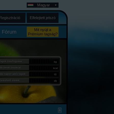
Magyar
Regisztráció
Elfelejtett jelszó
Mit nyújt a
Fórum
Prémium tagság?
Tagok összfogyása:
kg
Ma bevitt összkcal:
kcal
Mai napon aktív tagok:
fő
Kereshető ételek:
db