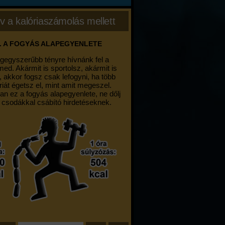
v a kalóriaszámolás mellett
. A FOGYÁS ALAPEGYENLETE
egegyszerűbb tényre hívnánk fel a
med. Akármit is sportolsz, akármit is
, akkor fogsz csak lefogyni, ha több
riát égetsz el, mint amit megeszel.
an ez a fogyás alapegyenlete, ne dőlj
 csodákkal csábító hirdetéseknek.