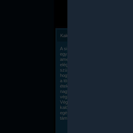
Kalóriaszámlálás
A sikeres fogyás titka valójában igen
egyszerű: égess több energiát, mint
amennyit beviszel. Természetesen e
elég nagy fegyelemre és akaraterőre
szükség, de meglepődve fogod tapasz
hogy a kalóriaszámolás mennyire ru
a többi diétához képest. Itt nincsenek ti
ételek és a megengedett kalóriabevite
nagymértékben növelheted ha testmo
végzel.
Végül, de nem utolsó sorban, a
kalóriaszámolás módszerét a legtöbb
egészségügyi szakorvos ajánlja és
támogatja.
To