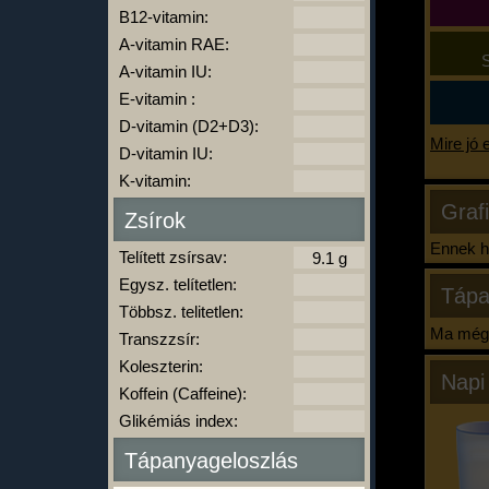
B12-vitamin:
A-vitamin RAE:
S
A-vitamin IU:
E-vitamin :
D-vitamin (D2+D3):
Mire jó 
D-vitamin IU:
K-vitamin:
Graf
Zsírok
Ennek ha
Telített zsírsav:
Egysz. telítetlen:
Tápa
Többsz. telitetlen:
Ma még 
Transzzsír:
Koleszterin:
Napi
Koffein (Caffeine):
Glikémiás index:
Tápanyageloszlás