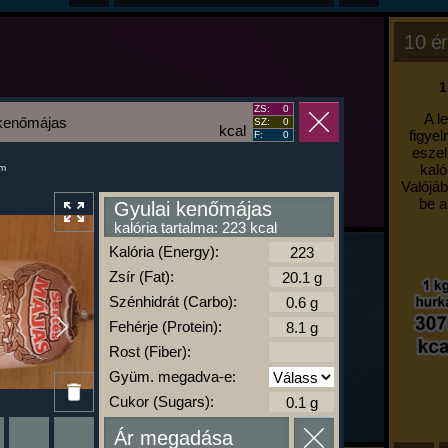
10 ér
1
ZS:
0
A l
 kenőmájas
SZ:
0
kcal
figyel
F:
0
eszel
kaló
um
Valójáb
be a
Gyulai kenőmájas
kalória tartalma: 223 kcal
Kalória (Energy):
Zsír (Fat):
Szénhidrát (Carbo):
Fehérje (Protein):
Rost (Fiber):
Gyüm. megadva-e:
Cukor (Sugars):
Ár megadása