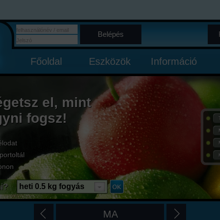
Belépés
Főoldal
Eszközök
Információ
égetsz el, mint
gyni fogsz!
élodat
portoltál
onon
i?
heti 0.5 kg fogyás
MA