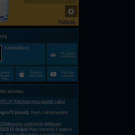
ség
KalóriaBázis
FB csoport
csatlakozás
Értékeld
Értékeld
YouTube
Google
App Store
csatorna
Play
bbi aktivitás
 FELIX Ketchup hozzáadott cukor
egro73 (most):
Nem cukormentes
0%-al kevesebb cukor
 Zöldborsós csirkemáj diétásan:
2323 (3 órája):
Man vienmēr ir paticis
tas. Ne jau dārglietas vai mākslas