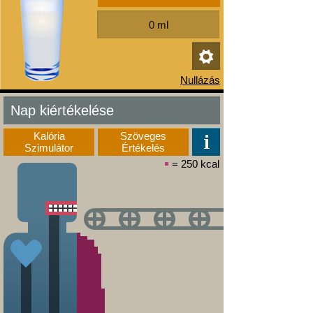
Nap kiértékelése
Kalória
Szöveges
Szimulátor
Értékelés