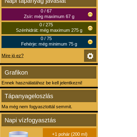
Napi tápanyag javaslat
0
/
67
Zsír: még maximum 67 g
0
/
275
Szénhidrát: még maximum 275 g
0
/
75
Fehérje: még minimum 75 g
Mire jó ez?
Grafikon
Ennek használatához be kell jelentkezni!
Tápanyageloszlás
Ma még nem fogyasztottál semmit.
Napi vízfogyasztás