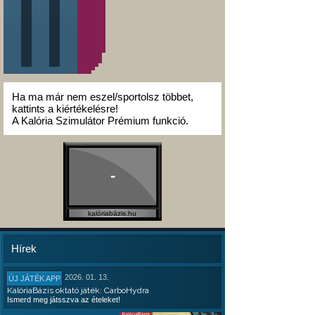
Ha ma már nem eszel/sportolsz többet,
kattints a kiértékelésre!
A Kalória Szimulátor Prémium funkció.
-
kalóriabázis.hu
Hírek
2026. 01. 13.
ÚJ JÁTÉK APP
KalóriaBázis oktató játék: CarboHydra
Ismerd meg játsszva az ételeket!