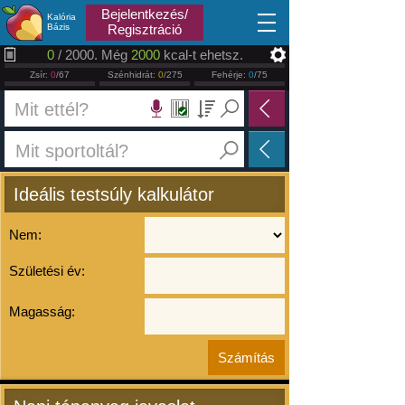
2026.08.06
Bejelentkezés/
Kalória
Bázis
Regisztráció
0
/ 2000. Még
2000
kcal-t ehetsz.
Zsír:
0
/67
Szénhidrát:
0
/275
Fehérje:
0
/75
Ideális testsúly kalkulátor
Nem:
Születési év:
Magasság: