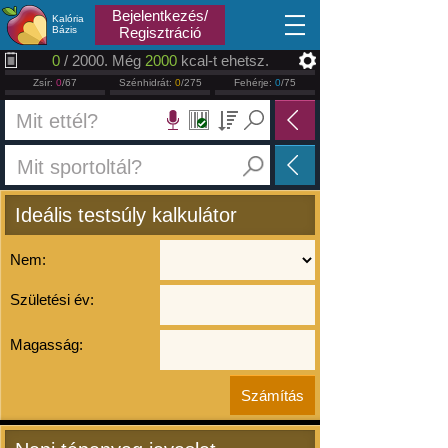
2026.08.09
Bejelentkezés/
Kalória
Bázis
Regisztráció
0
/ 2000. Még
2000
kcal-t ehetsz.
Zsír:
0
/67
Szénhidrát:
0
/275
Fehérje:
0
/75
Ideális testsúly kalkulátor
Nem:
Születési év:
Magasság: