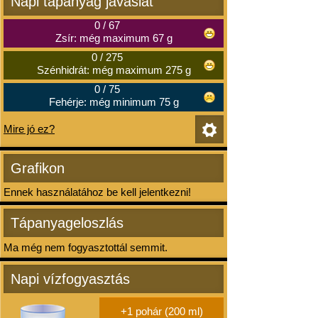
Napi tápanyag javaslat
0
/
67
Zsír: még maximum 67 g
0
/
275
Szénhidrát: még maximum 275 g
0
/
75
Fehérje: még minimum 75 g
Mire jó ez?
Grafikon
Ennek használatához be kell jelentkezni!
Tápanyageloszlás
Ma még nem fogyasztottál semmit.
Napi vízfogyasztás