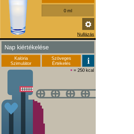
Nap kiértékelése
Kalória
Szöveges
Szimulátor
Értékelés