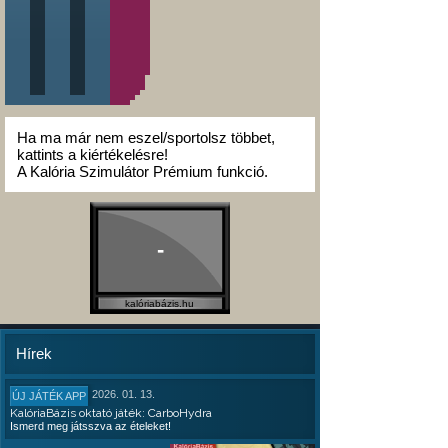
Ha ma már nem eszel/sportolsz többet,
kattints a kiértékelésre!
A Kalória Szimulátor Prémium funkció.
-
kalóriabázis.hu
Hírek
2026. 01. 13.
ÚJ JÁTÉK APP
KalóriaBázis oktató játék: CarboHydra
Ismerd meg játsszva az ételeket!