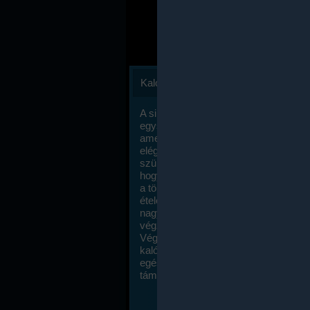
Kalóriaszámlálás
A sikeres fogyás titka valójában igen
egyszerű: égess több energiát, mint
amennyit beviszel. Természetesen e
elég nagy fegyelemre és akaraterőre
szükség, de meglepődve fogod tapasz
hogy a kalóriaszámolás mennyire ru
a többi diétához képest. Itt nincsenek ti
ételek és a megengedett kalóriabevite
nagymértékben növelheted ha testmo
végzel.
Végül, de nem utolsó sorban, a
kalóriaszámolás módszerét a legtöbb
egészségügyi szakorvos ajánlja és
támogatja.
To