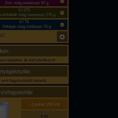
Zsír: még maximum 67 g
0
/
275
zénhidrát: még maximum 275 g
0
/
75
Fehérje: még minimum 75 g
ez?
ikon
sználatához be kell jelentkezni!
nyageloszlás
nem fogyasztottál semmit.
 vízfogyasztás