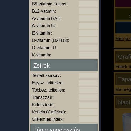
B9-vitamin Folsav:
B12-vitamin:
S
A-vitamin RAE:
A-vitamin IU:
E-vitamin :
Mire jó 
D-vitamin (D2+D3):
D-vitamin IU:
K-vitamin:
Graf
Zsírok
Ennek ha
Telített zsírsav:
Tápa
Egysz. telítetlen:
Ma még 
Többsz. telitetlen:
Transzzsír:
Napi
Koleszterin:
Koffein (Caffeine):
Glikémiás index:
Tápanyageloszlás