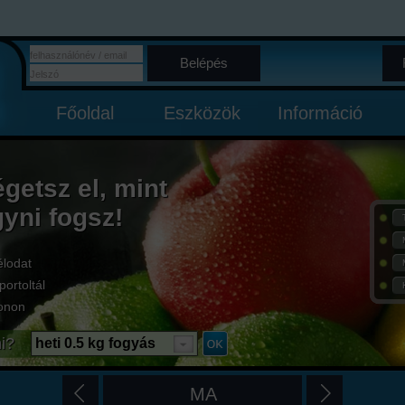
Belépés
Főoldal
Eszközök
Információ
égetsz el, mint
gyni fogsz!
élodat
portoltál
onon
i?
heti 0.5 kg fogyás
MA