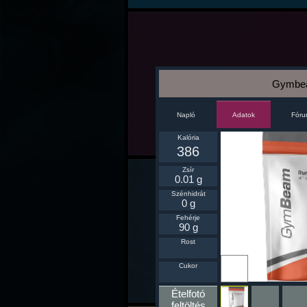
Gymbeam
Napló
Fór
Adatok
Kalória
386
Zsír
0.01 g
Szénhidrát
0 g
Fehérje
90 g
Rost
Ikonnak
Cukor
beállít
Ételfotó
feltöltés