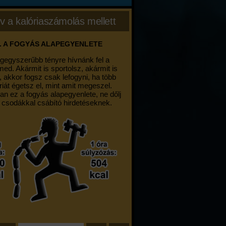
v a kalóriaszámolás mellett
. A FOGYÁS ALAPEGYENLETE
egegyszerűbb tényre hívnánk fel a
med. Akármit is sportolsz, akármit is
, akkor fogsz csak lefogyni, ha több
riát égetsz el, mint amit megeszel.
an ez a fogyás alapegyenlete, ne dőlj
 csodákkal csábító hirdetéseknek.