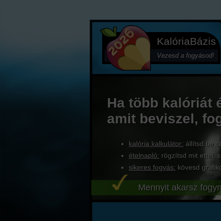
KalóriaBázis
Vezesd a fogyásod!
Ha több kalóriát 
amit beviszel, fo
kalória kalkulátor:
állítsd be c
ételnapló:
rögzítsd mit ettél, s
sikeres fogyás:
kövesd grafik
Mennyit akarsz fogyn