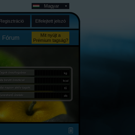
Magyar
Regisztráció
Elfelejtett jelszó
Mit nyújt a
Fórum
Prémium tagság?
Tagok összfogyása:
kg
Ma bevitt összkcal:
kcal
Mai napon aktív tagok:
fő
Kereshető ételek:
db