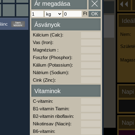
Ár megadása
Ft
OK
Ideál
Ha ma már nem eszel/sportolsz többet,
lánc
Ásványok
kattints a kiértékelésre!
A Kalória Szimulátor Prémium funkció.
Nem:
Kálcium (Calc):
Vas (Iron):
Születé
Magnézium :
-
Foszfor (Phosphor):
Magass
Kálium (Potassium):
Nátrium (Sodium):
kalóriabázis.hu
Cink (Zinc):
Vitaminok
Napi
C-vitamin:
B1-vitamin Tiamin:
B2-vitamin riboflavin:
Napi
Nikotinsav (Niacin):
B6-vitamin: