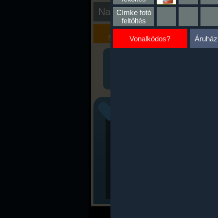
Nap kiértékelése
Címke fotó
feltöltés
Kalória
Szöveges
Szimulátor
Értékelés
Vonalkódos?
Áruház