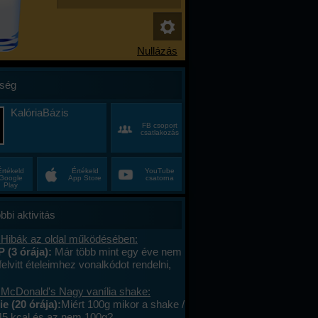
ség
KalóriaBázis
FB csoport
csatlakozás
Értékeld
Értékeld
YouTube
Google
App Store
csatorna
Play
bbi aktivitás
 Hibák az oldal működésében:
P (3 órája):
Már több mint egy éve nem
felvitt ételeimhez vonalkódot rendelni,
ktív az ablak. Az áruház lánchoz
s megy. A mások által megadott
 McDonald's Nagy vanília shake:
okat le tudom olvasni , jól működik. .
e (20 órája):
Miért 100g mikor a shake /
lefont cseréltem, a legújabb android fut,
45 kcal és az nem 100g?