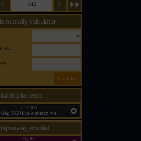
1/10
is testsúly kalkulátor
si év:
ág:
 kalória kereted
0 / 2000
Még 2000 kcal-t ehetsz ma.
 tápanyag javaslat
0
/
67