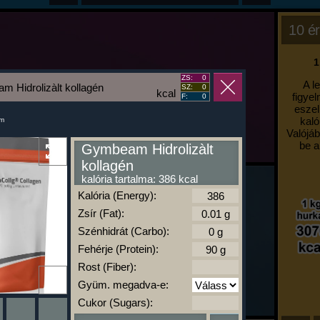
10 ér
1
ZS:
0
A l
 Hidrolizàlt kollagén
SZ:
0
kcal
figyel
F:
0
eszel
kaló
um
Valójáb
be a
Gymbeam Hidrolizàlt
kollagén
kalória tartalma: 386 kcal
Kalória (Energy):
Zsír (Fat):
Szénhidrát (Carbo):
Fehérje (Protein):
Rost (Fiber):
Gyüm. megadva-e:
Cukor (Sugars):