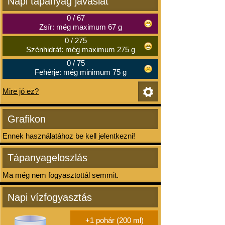
Napi tápanyag javaslat
0
/
67
Zsír: még maximum 67 g
0
/
275
Szénhidrát: még maximum 275 g
0
/
75
Fehérje: még minimum 75 g
Mire jó ez?
Grafikon
Ennek használatához be kell jelentkezni!
Tápanyageloszlás
Ma még nem fogyasztottál semmit.
Napi vízfogyasztás