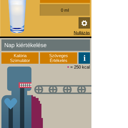
Nap kiértékelése
Kalória
Szöveges
Szimulátor
Értékelés