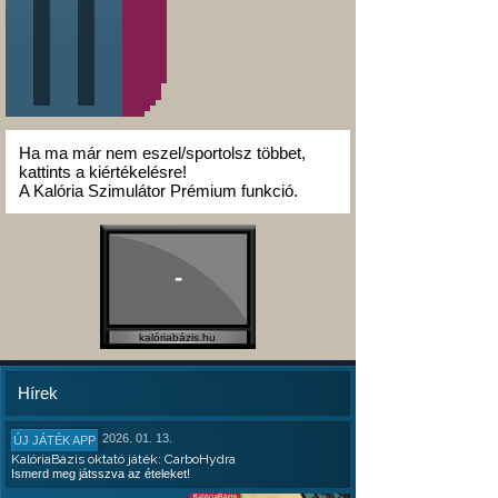
Ha ma már nem eszel/sportolsz többet,
kattints a kiértékelésre!
A Kalória Szimulátor Prémium funkció.
-
kalóriabázis.hu
Hírek
2026. 01. 13.
ÚJ JÁTÉK APP
KalóriaBázis oktató játék: CarboHydra
Ismerd meg játsszva az ételeket!