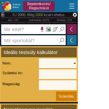
2026.08.07
Bejelentkezés/
Kalória
Bázis
Regisztráció
0
/ 2000. Még
2000
kcal-t ehetsz.
Zsír:
0
/67
Szénhidrát:
0
/275
Fehérje:
0
/75
Ideális testsúly kalkulátor
Nem:
Születési év:
Magasság: