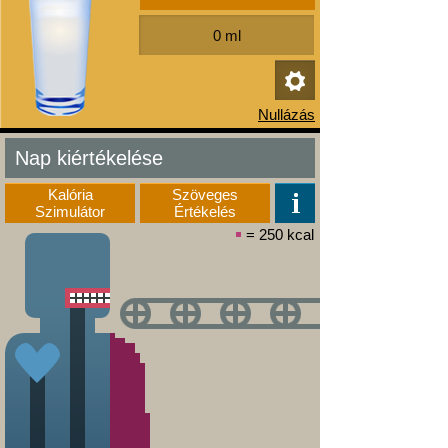
Nap kiértékelése
Kalória
Szöveges
Szimulátor
Értékelés