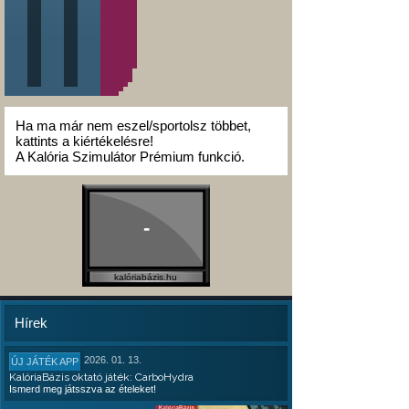
Ha ma már nem eszel/sportolsz többet,
kattints a kiértékelésre!
A Kalória Szimulátor Prémium funkció.
-
kalóriabázis.hu
Hírek
2026. 01. 13.
ÚJ JÁTÉK APP
KalóriaBázis oktató játék: CarboHydra
Ismerd meg játsszva az ételeket!