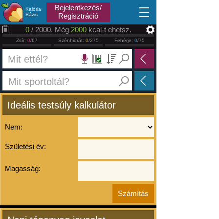
2026.08.08
Bejelentkezés/
Kalória
Bázis
Regisztráció
0
/ 2000. Még
2000
kcal-t ehetsz.
Zsír:
0
/67
Szénhidrát:
0
/275
Fehérje:
0
/75
Ideális testsúly kalkulátor
Nem:
Születési év:
Magasság: