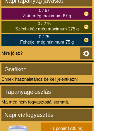
Napi tápanyag javaslat
0
/
67
Zsír: még maximum 67 g
0
/
275
Szénhidrát: még maximum 275 g
0
/
75
Fehérje: még minimum 75 g
Mire jó ez?
Grafikon
Ennek használatához be kell jelentkezni!
Tápanyageloszlás
Ma még nem fogyasztottál semmit.
Napi vízfogyasztás