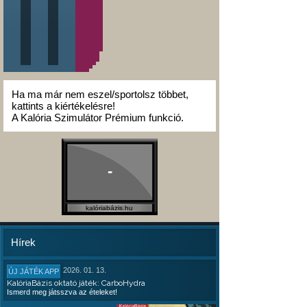
Ha ma már nem eszel/sportolsz többet,
kattints a kiértékelésre!
A Kalória Szimulátor Prémium funkció.
-
kalóriabázis.hu
Hírek
2026. 01. 13.
ÚJ JÁTÉK APP
KalóriaBázis oktató játék: CarboHydra
Ismerd meg játsszva az ételeket!