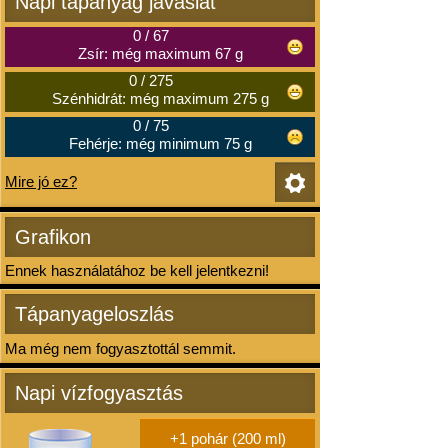
Napi tápanyag javaslat
0
/
67
Zsír: még maximum 67 g
0
/
275
Szénhidrát: még maximum 275 g
0
/
75
Fehérje: még minimum 75 g
Mire jó ez?
Grafikon
Ennek használatához be kell jelentkezni!
Tápanyageloszlás
Ma még nem fogyasztottál semmit.
Napi vízfogyasztás