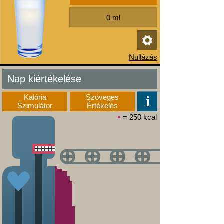
Nap kiértékelése
Kalória
Szöveges
Szimulátor
Értékelés