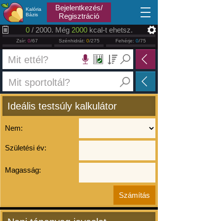
2026.08.08
Bejelentkezés/
Kalória
Bázis
Regisztráció
0
/ 2000. Még
2000
kcal-t ehetsz.
Zsír:
0
/67
Szénhidrát:
0
/275
Fehérje:
0
/75
Ideális testsúly kalkulátor
Nem:
Születési év:
Magasság: