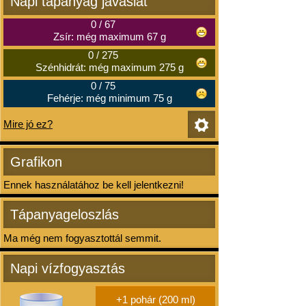
Napi tápanyag javaslat
0
/
67
Zsír: még maximum 67 g
0
/
275
Szénhidrát: még maximum 275 g
0
/
75
Fehérje: még minimum 75 g
Mire jó ez?
Grafikon
Ennek használatához be kell jelentkezni!
Tápanyageloszlás
Ma még nem fogyasztottál semmit.
Napi vízfogyasztás