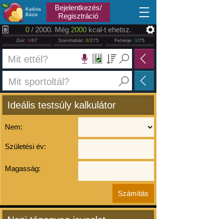
2026.08.09
Bejelentkezés/
Kalória
Bázis
Regisztráció
0
/ 2000. Még
2000
kcal-t ehetsz.
Zsír:
0
/67
Szénhidrát:
0
/275
Fehérje:
0
/75
Ideális testsúly kalkulátor
Nem:
Születési év:
Magasság: