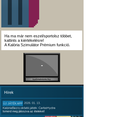
Ha ma már nem eszel/sportolsz többet,
kattints a kiértékelésre!
A Kalória Szimulátor Prémium funkció.
-
kalóriabázis.hu
Hírek
2026. 01. 13.
ÚJ JÁTÉK APP
KalóriaBázis oktató játék: CarboHydra
Ismerd meg játsszva az ételeket!