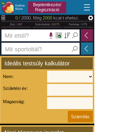
2026.08.06
Bejelentkezés/
Kalória
Bázis
Regisztráció
0
/ 2000. Még
2000
kcal-t ehetsz.
Zsír:
0
/67
Szénhidrát:
0
/275
Fehérje:
0
/75
Ideális testsúly kalkulátor
Nem:
Születési év:
Magasság: