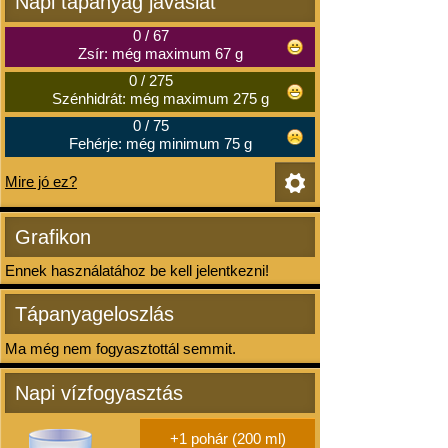
Napi tápanyag javaslat
0
/
67
Zsír: még maximum 67 g
0
/
275
Szénhidrát: még maximum 275 g
0
/
75
Fehérje: még minimum 75 g
Mire jó ez?
Grafikon
Ennek használatához be kell jelentkezni!
Tápanyageloszlás
Ma még nem fogyasztottál semmit.
Napi vízfogyasztás