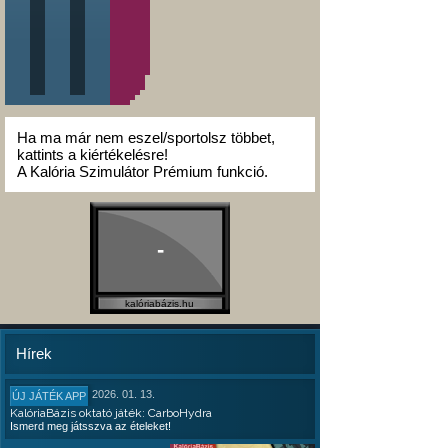
Ha ma már nem eszel/sportolsz többet,
kattints a kiértékelésre!
A Kalória Szimulátor Prémium funkció.
-
kalóriabázis.hu
Hírek
2026. 01. 13.
ÚJ JÁTÉK APP
KalóriaBázis oktató játék: CarboHydra
Ismerd meg játsszva az ételeket!