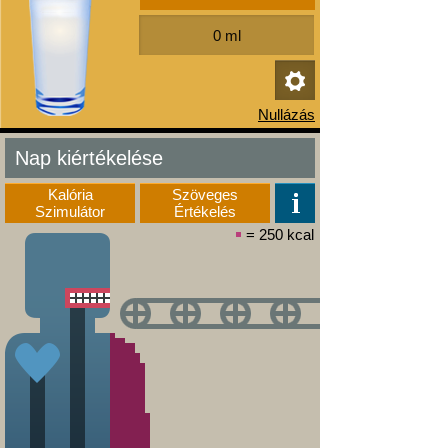
Nap kiértékelése
Kalória
Szöveges
Szimulátor
Értékelés