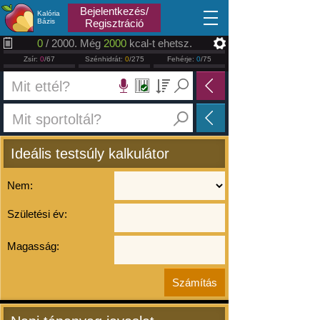
2026.08.08
Bejelentkezés/
Kalória
Bázis
Regisztráció
0
/ 2000. Még
2000
kcal-t ehetsz.
Zsír:
0
/67
Szénhidrát:
0
/275
Fehérje:
0
/75
Ideális testsúly kalkulátor
Nem:
Születési év:
Magasság: