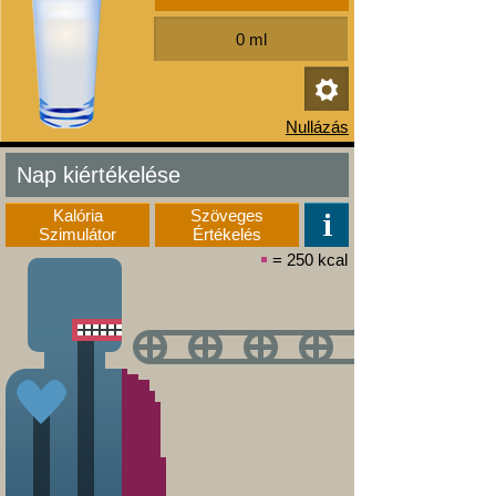
Nap kiértékelése
Kalória
Szöveges
Szimulátor
Értékelés