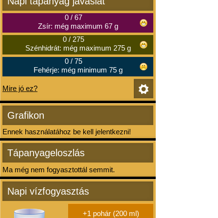
Napi tápanyag javaslat
0
/
67
Zsír: még maximum 67 g
0
/
275
Szénhidrát: még maximum 275 g
0
/
75
Fehérje: még minimum 75 g
Mire jó ez?
Grafikon
Ennek használatához be kell jelentkezni!
Tápanyageloszlás
Ma még nem fogyasztottál semmit.
Napi vízfogyasztás