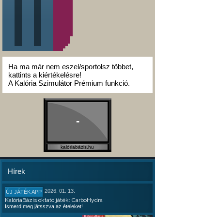
Ha ma már nem eszel/sportolsz többet,
kattints a kiértékelésre!
A Kalória Szimulátor Prémium funkció.
-
kalóriabázis.hu
Hírek
2026. 01. 13.
ÚJ JÁTÉK APP
KalóriaBázis oktató játék: CarboHydra
Ismerd meg játsszva az ételeket!