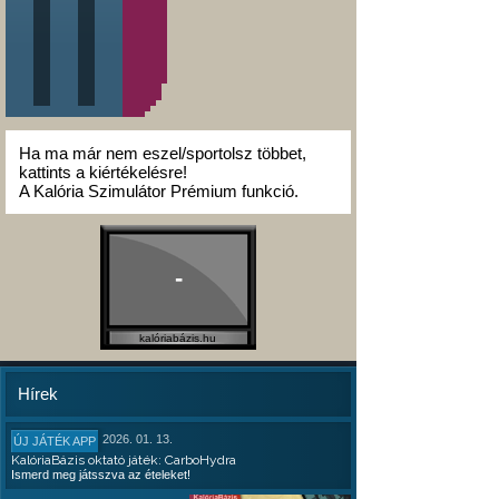
Ha ma már nem eszel/sportolsz többet,
kattints a kiértékelésre!
A Kalória Szimulátor Prémium funkció.
-
kalóriabázis.hu
Hírek
2026. 01. 13.
ÚJ JÁTÉK APP
KalóriaBázis oktató játék: CarboHydra
Ismerd meg játsszva az ételeket!