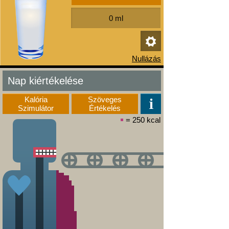
Nap kiértékelése
Kalória
Szöveges
Szimulátor
Értékelés