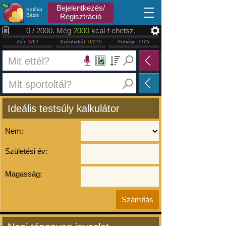
2026.08.07
Bejelentkezés/
Kalória
Bázis
Regisztráció
0
/ 2000. Még
2000
kcal-t ehetsz.
Zsír:
0
/67
Szénhidrát:
0
/275
Fehérje:
0
/75
Ideális testsúly kalkulátor
Nem:
Születési év:
Magasság: