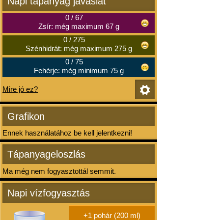
Napi tápanyag javaslat
0
/
67
Zsír: még maximum 67 g
0
/
275
Szénhidrát: még maximum 275 g
0
/
75
Fehérje: még minimum 75 g
Mire jó ez?
Grafikon
Ennek használatához be kell jelentkezni!
Tápanyageloszlás
Ma még nem fogyasztottál semmit.
Napi vízfogyasztás