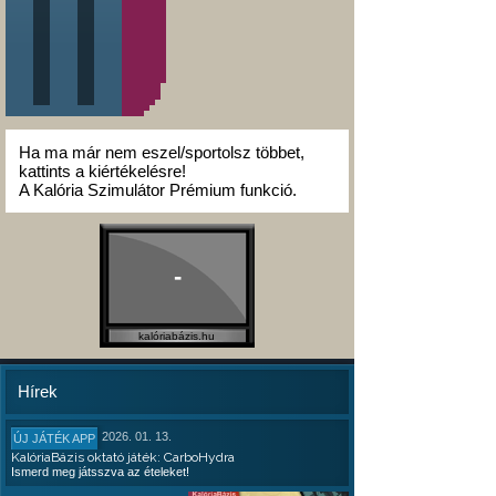
Ha ma már nem eszel/sportolsz többet,
kattints a kiértékelésre!
A Kalória Szimulátor Prémium funkció.
-
kalóriabázis.hu
Hírek
2026. 01. 13.
ÚJ JÁTÉK APP
KalóriaBázis oktató játék: CarboHydra
Ismerd meg játsszva az ételeket!