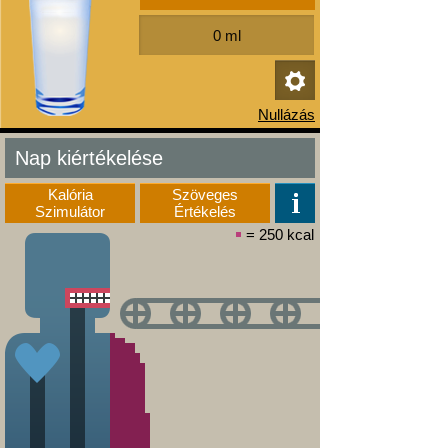
Nap kiértékelése
Kalória
Szöveges
Szimulátor
Értékelés