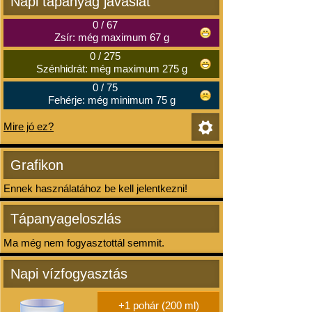
Napi tápanyag javaslat
0
/
67
Zsír: még maximum 67 g
0
/
275
Szénhidrát: még maximum 275 g
0
/
75
Fehérje: még minimum 75 g
Mire jó ez?
Grafikon
Ennek használatához be kell jelentkezni!
Tápanyageloszlás
Ma még nem fogyasztottál semmit.
Napi vízfogyasztás