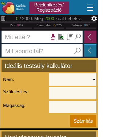
2026.08.07
Bejelentkezés/
Kalória
Bázis
Regisztráció
0
/ 2000. Még
2000
kcal-t ehetsz.
Zsír:
0
/67
Szénhidrát:
0
/275
Fehérje:
0
/75
Ideális testsúly kalkulátor
Nem:
Születési év:
Magasság: