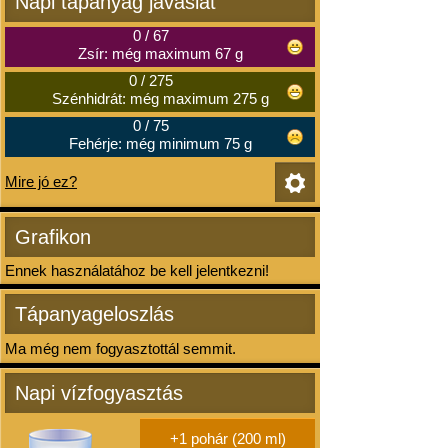
Napi tápanyag javaslat
0
/
67
Zsír: még maximum 67 g
0
/
275
Szénhidrát: még maximum 275 g
0
/
75
Fehérje: még minimum 75 g
Mire jó ez?
Grafikon
Ennek használatához be kell jelentkezni!
Tápanyageloszlás
Ma még nem fogyasztottál semmit.
Napi vízfogyasztás