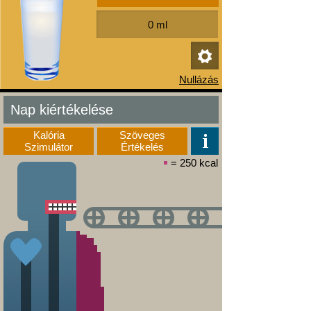
Nap kiértékelése
Kalória
Szöveges
Szimulátor
Értékelés