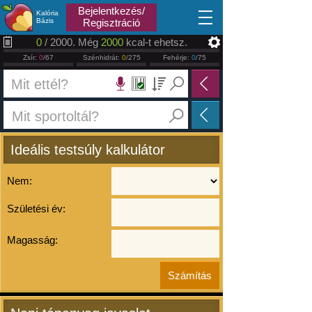
2026.08.09
Bejelentkezés/
Kalória
Bázis
Regisztráció
0
/ 2000. Még
2000
kcal-t ehetsz.
Zsír:
0
/67
Szénhidrát:
0
/275
Fehérje:
0
/75
Ideális testsúly kalkulátor
Nem:
Születési év:
Magasság: