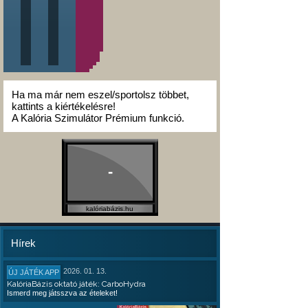
Ha ma már nem eszel/sportolsz többet,
kattints a kiértékelésre!
A Kalória Szimulátor Prémium funkció.
-
kalóriabázis.hu
Hírek
2026. 01. 13.
ÚJ JÁTÉK APP
KalóriaBázis oktató játék: CarboHydra
Ismerd meg játsszva az ételeket!