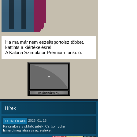
Ha ma már nem eszel/sportolsz többet,
kattints a kiértékelésre!
A Kalória Szimulátor Prémium funkció.
-
kalóriabázis.hu
Hírek
2026. 01. 13.
ÚJ JÁTÉK APP
KalóriaBázis oktató játék: CarboHydra
Ismerd meg játsszva az ételeket!