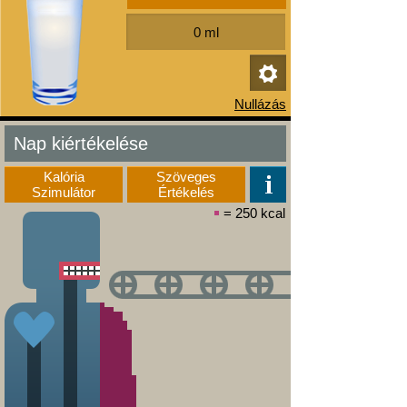
Nap kiértékelése
Kalória
Szöveges
Szimulátor
Értékelés