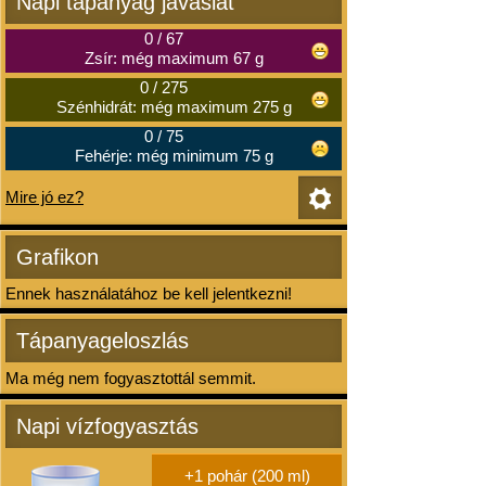
Napi tápanyag javaslat
0
/
67
Zsír: még maximum 67 g
0
/
275
Szénhidrát: még maximum 275 g
0
/
75
Fehérje: még minimum 75 g
Mire jó ez?
Grafikon
Ennek használatához be kell jelentkezni!
Tápanyageloszlás
Ma még nem fogyasztottál semmit.
Napi vízfogyasztás