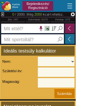
2026.08.09
Bejelentkezés/
Kalória
Bázis
Regisztráció
0
/ 2000. Még
2000
kcal-t ehetsz.
Zsír:
0
/67
Szénhidrát:
0
/275
Fehérje:
0
/75
Ideális testsúly kalkulátor
Nem:
Születési év:
Magasság: