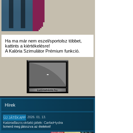
Ha ma már nem eszel/sportolsz többet,
kattints a kiértékelésre!
A Kalória Szimulátor Prémium funkció.
-
kalóriabázis.hu
Hírek
2026. 01. 13.
ÚJ JÁTÉK APP
KalóriaBázis oktató játék: CarboHydra
Ismerd meg játsszva az ételeket!