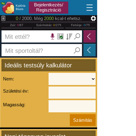
2026.08.08
Bejelentkezés/
Kalória
Bázis
Regisztráció
0
/ 2000. Még
2000
kcal-t ehetsz.
Zsír:
0
/67
Szénhidrát:
0
/275
Fehérje:
0
/75
Ideális testsúly kalkulátor
Nem:
Születési év:
Magasság: