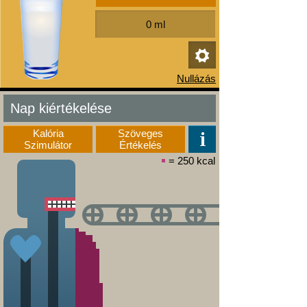
Nap kiértékelése
Kalória
Szöveges
Szimulátor
Értékelés