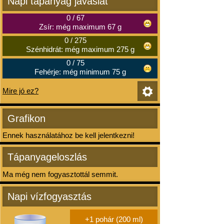
Napi tápanyag javaslat
0
/
67
Zsír: még maximum 67 g
0
/
275
Szénhidrát: még maximum 275 g
0
/
75
Fehérje: még minimum 75 g
Mire jó ez?
Grafikon
Ennek használatához be kell jelentkezni!
Tápanyageloszlás
Ma még nem fogyasztottál semmit.
Napi vízfogyasztás