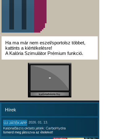
Ha ma már nem eszel/sportolsz többet,
kattints a kiértékelésre!
A Kalória Szimulátor Prémium funkció.
-
kalóriabázis.hu
Hírek
2026. 01. 13.
ÚJ JÁTÉK APP
KalóriaBázis oktató játék: CarboHydra
Ismerd meg játsszva az ételeket!