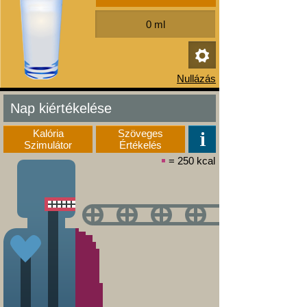
Nap kiértékelése
Kalória
Szöveges
Szimulátor
Értékelés