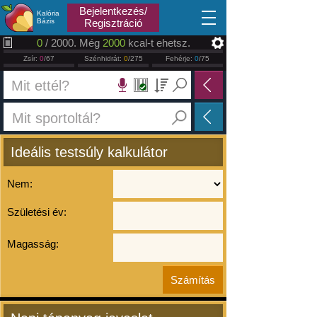
2026.08.06
Bejelentkezés/
Kalória
Bázis
Regisztráció
0
/ 2000. Még
2000
kcal-t ehetsz.
Zsír:
0
/67
Szénhidrát:
0
/275
Fehérje:
0
/75
Ideális testsúly kalkulátor
Nem:
Születési év:
Magasság: