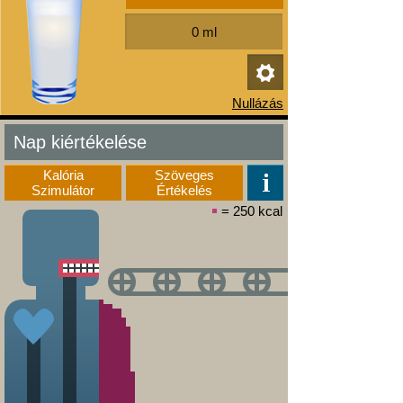
Nap kiértékelése
Kalória
Szöveges
Szimulátor
Értékelés