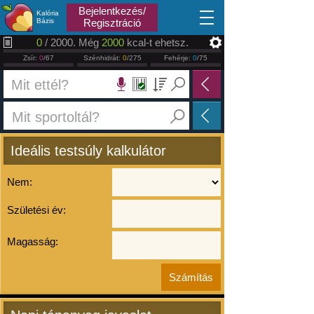
2026.08.06
Bejelentkezés/
Kalória
Bázis
Regisztráció
0
/ 2000. Még
2000
kcal-t ehetsz.
Zsír:
0
/67
Szénhidrát:
0
/275
Fehérje:
0
/75
Ideális testsúly kalkulátor
Nem:
Születési év:
Magasság: