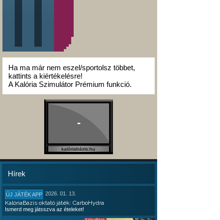
Ha ma már nem eszel/sportolsz többet,
kattints a kiértékelésre!
A Kalória Szimulátor Prémium funkció.
-
kalóriabázis.hu
Hírek
2026. 01. 13.
ÚJ JÁTÉK APP
KalóriaBázis oktató játék: CarboHydra
Ismerd meg játsszva az ételeket!