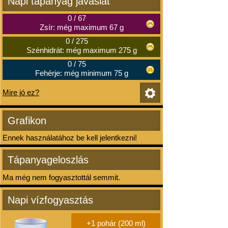
Napi tápanyag javaslat
0
/
67
Zsír: még maximum 67 g
0
/
275
Szénhidrát: még maximum 275 g
0
/
75
Fehérje: még minimum 75 g
Mire jó ez?
Grafikon
Ennek használatához be kell jelentkezni!
Tápanyageloszlás
Ma még nem fogyasztottál semmit.
Napi vízfogyasztás