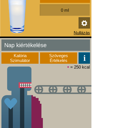
Nap kiértékelése
Kalória
Szöveges
Szimulátor
Értékelés