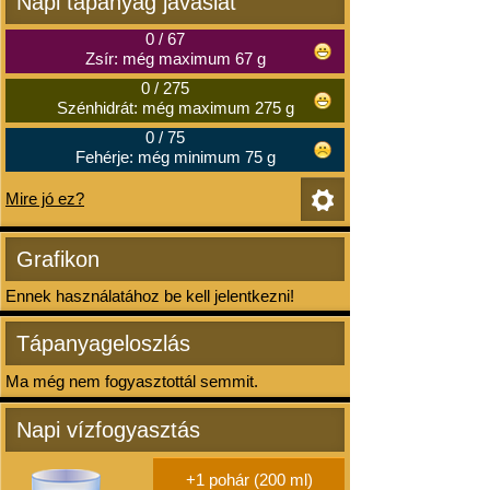
Napi tápanyag javaslat
0
/
67
Zsír: még maximum 67 g
0
/
275
Szénhidrát: még maximum 275 g
0
/
75
Fehérje: még minimum 75 g
Mire jó ez?
Grafikon
Ennek használatához be kell jelentkezni!
Tápanyageloszlás
Ma még nem fogyasztottál semmit.
Napi vízfogyasztás