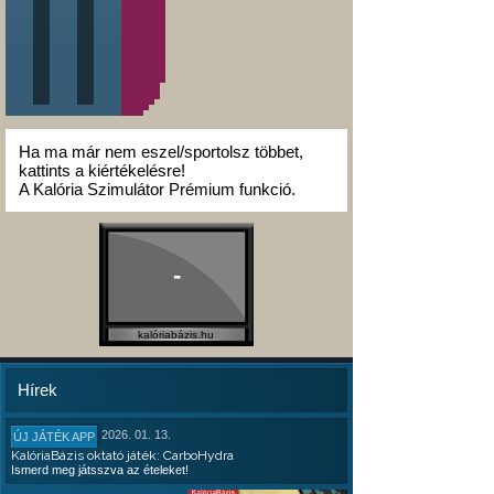
Ha ma már nem eszel/sportolsz többet,
kattints a kiértékelésre!
A Kalória Szimulátor Prémium funkció.
-
kalóriabázis.hu
Hírek
2026. 01. 13.
ÚJ JÁTÉK APP
KalóriaBázis oktató játék: CarboHydra
Ismerd meg játsszva az ételeket!