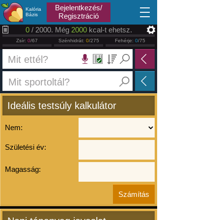
2026.08.06
Bejelentkezés/
Kalória
Bázis
Regisztráció
0
/ 2000. Még
2000
kcal-t ehetsz.
Zsír:
0
/67
Szénhidrát:
0
/275
Fehérje:
0
/75
Ideális testsúly kalkulátor
Nem:
Születési év:
Magasság: