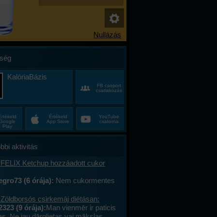
ség
KalóriaBázis
FB csoport
csatlakozás
Értékeld
Értékeld
YouTube
Google
App Store
csatorna
Play
bbi aktivitás
 FELIX Ketchup hozzáadott cukor
gro73 (6 órája):
Nem cukormentes
0%-al kevesebb cukor
 Zöldborsós csirkemáj diétásan:
2323 (9 órája):
Man vienmēr ir paticis
tas. Ne jau dārglietas vai mākslas