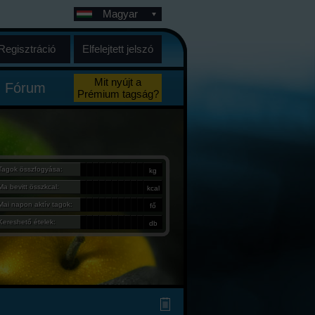
Magyar
Regisztráció
Elfelejtett jelszó
Mit nyújt a
Fórum
Prémium tagság?
Tagok összfogyása:
kg
Ma bevitt összkcal:
kcal
Mai napon aktív tagok:
fő
Kereshető ételek:
db