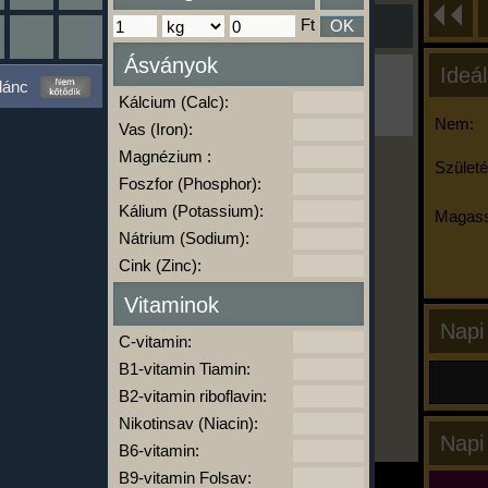
Ft
OK
Ásványok
Ideál
Ha ma már nem eszel/sportolsz többet,
lánc
kattints a kiértékelésre!
Kálcium (Calc):
A Kalória Szimulátor Prémium funkció.
Nem:
Vas (Iron):
Magnézium :
Születé
Foszfor (Phosphor):
-
Kálium (Potassium):
Magass
Nátrium (Sodium):
Cink (Zinc):
kalóriabázis.hu
Vitaminok
Napi
C-vitamin:
B1-vitamin Tiamin:
B2-vitamin riboflavin:
Nikotinsav (Niacin):
Napi
B6-vitamin:
B9-vitamin Folsav: