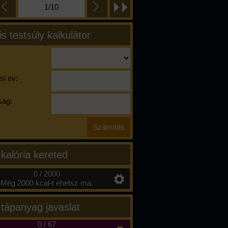
1/10
is testsúly kalkulátor
si év:
ág:
 kalória kereted
0 / 2000
Még 2000 kcal-t ehetsz ma.
 tápanyag javaslat
0
/
67