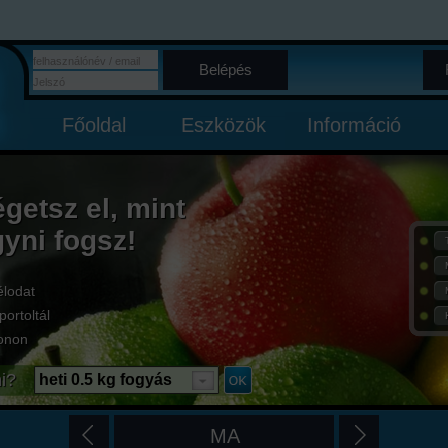
Belépés
Főoldal
Eszközök
Információ
égetsz el, mint
gyni fogsz!
élodat
portoltál
onon
i?
heti 0.5 kg fogyás
MA