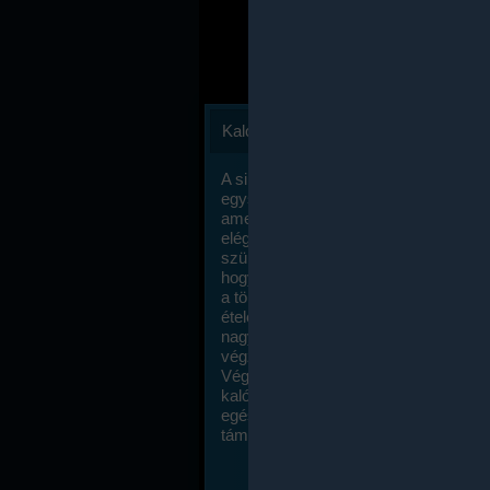
Kalóriaszámlálás
A sikeres fogyás titka valójában igen
egyszerű: égess több energiát, mint
amennyit beviszel. Természetesen e
elég nagy fegyelemre és akaraterőre
szükség, de meglepődve fogod tapasz
hogy a kalóriaszámolás mennyire ru
a többi diétához képest. Itt nincsenek ti
ételek és a megengedett kalóriabevite
nagymértékben növelheted ha testmo
végzel.
Végül, de nem utolsó sorban, a
kalóriaszámolás módszerét a legtöbb
egészségügyi szakorvos ajánlja és
támogatja.
To