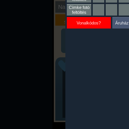
Nap kiértékelése
Címke fotó
feltöltés
Kalória
Szöveges
Szimulátor
Értékelés
Vonalkódos?
Áruház