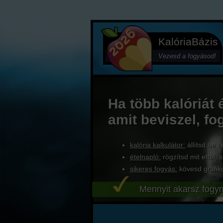
KalóriaBázis
Vezesd a fogyásod!
Ha több kalóriát 
amit beviszel, fo
kalória kalkulátor:
állítsd be c
ételnapló:
rögzítsd mit ettél, s
sikeres fogyás:
kövesd grafik
Mennyit akarsz fogyn