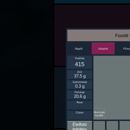
Füstölt 
Napló
Fór
Adatok
Kalória
415
Zsír
37.5 g
Szénhidrát
0.3 g
Fehérje
20.6 g
Rost
Ikonnak
Cukor
beállít
Ételfotó
feltöltés