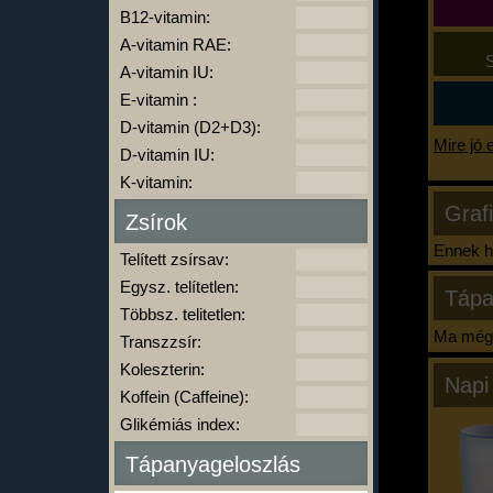
B12-vitamin:
A-vitamin RAE:
S
A-vitamin IU:
E-vitamin :
D-vitamin (D2+D3):
Mire jó 
D-vitamin IU:
K-vitamin:
Graf
Zsírok
Ennek ha
Telített zsírsav:
Egysz. telítetlen:
Tápa
Többsz. telitetlen:
Ma még 
Transzzsír:
Koleszterin:
Napi
Koffein (Caffeine):
Glikémiás index:
Tápanyageloszlás