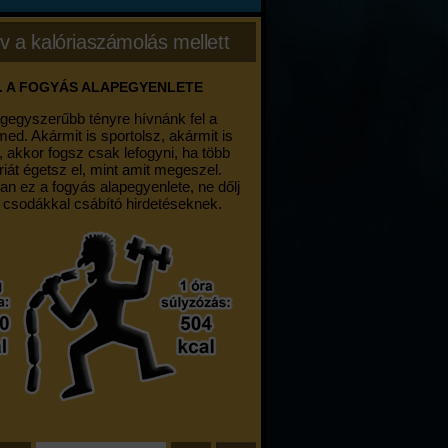
v a kalóriaszámolás mellett
. A FOGYÁS ALAPEGYENLETE
egegyszerűbb tényre hívnánk fel a
med. Akármit is sportolsz, akármit is
, akkor fogsz csak lefogyni, ha több
riát égetsz el, mint amit megeszel.
an ez a fogyás alapegyenlete, ne dőlj
 csodákkal csábító hirdetéseknek.