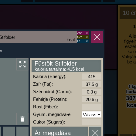
10 ér
1
ZS:
0
A l
Stifolder
SZ:
0
kcal
figyel
F:
0
eszel
kaló
um
Valójáb
be a
Füstölt Stifolder
kalória tartalma: 415 kcal
Kalória (Energy):
Zsír (Fat):
Szénhidrát (Carbo):
Fehérje (Protein):
Rost (Fiber):
Gyüm. megadva-e:
Cukor (Sugars):
Ár megadása