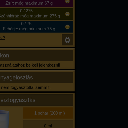
Zsír: még maximum 67 g
0
/
275
zénhidrát: még maximum 275 g
0
/
75
Fehérje: még minimum 75 g
ez?
ikon
sználatához be kell jelentkezni!
nyageloszlás
nem fogyasztottál semmit.
 vízfogyasztás