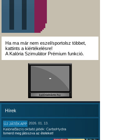
Ha ma már nem eszel/sportolsz többet,
kattints a kiértékelésre!
A Kalória Szimulátor Prémium funkció.
-
kalóriabázis.hu
Hírek
2026. 01. 13.
ÚJ JÁTÉK APP
KalóriaBázis oktató játék: CarboHydra
Ismerd meg játsszva az ételeket!