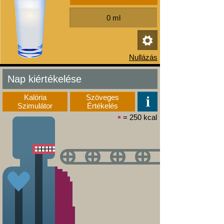
Nap kiértékelése
Kalória
Szöveges
Szimulátor
Értékelés