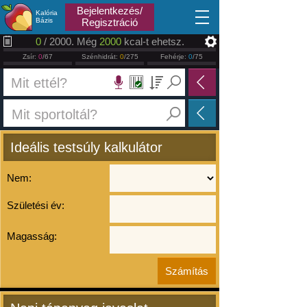
2026.08.09
Bejelentkezés/
Kalória
Bázis
Regisztráció
0
/ 2000. Még
2000
kcal-t ehetsz.
Zsír:
0
/67
Szénhidrát:
0
/275
Fehérje:
0
/75
Ideális testsúly kalkulátor
Nem:
Születési év:
Magasság: