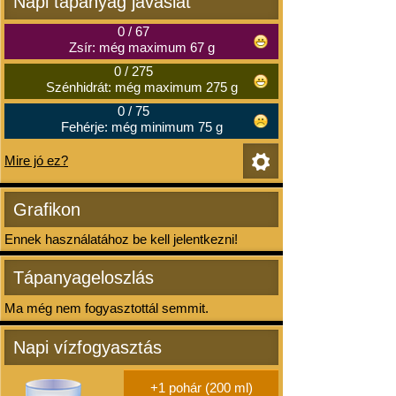
Napi tápanyag javaslat
0
/
67
Zsír: még maximum 67 g
0
/
275
Szénhidrát: még maximum 275 g
0
/
75
Fehérje: még minimum 75 g
Mire jó ez?
Grafikon
Ennek használatához be kell jelentkezni!
Tápanyageloszlás
Ma még nem fogyasztottál semmit.
Napi vízfogyasztás