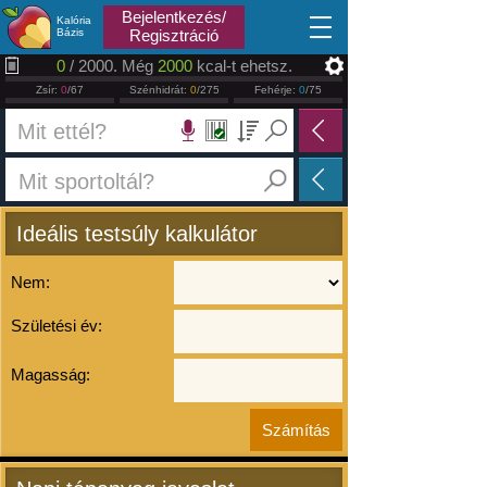
2026.08.10
Bejelentkezés/
Kalória
Bázis
Regisztráció
0
/ 2000. Még
2000
kcal-t ehetsz.
Zsír:
0
/67
Szénhidrát:
0
/275
Fehérje:
0
/75
Ideális testsúly kalkulátor
Nem:
Születési év:
Magasság: