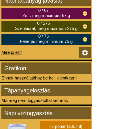
Napi tápanyag javaslat
0
/
67
Zsír: még maximum 67 g
0
/
275
Szénhidrát: még maximum 275 g
0
/
75
Fehérje: még minimum 75 g
Mire jó ez?
Grafikon
Ennek használatához be kell jelentkezni!
Tápanyageloszlás
Ma még nem fogyasztottál semmit.
Napi vízfogyasztás