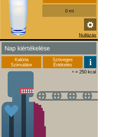
Nap kiértékelése
Kalória
Szöveges
Szimulátor
Értékelés