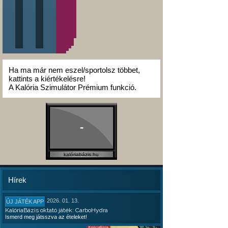
Ha ma már nem eszel/sportolsz többet,
kattints a kiértékelésre!
A Kalória Szimulátor Prémium funkció.
-
kalóriabázis.hu
Hírek
2026. 01. 13.
ÚJ JÁTÉK APP
KalóriaBázis oktató játék: CarboHydra
Ismerd meg játsszva az ételeket!