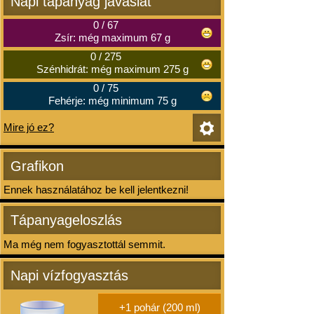
Napi tápanyag javaslat
0
/
67
Zsír: még maximum 67 g
0
/
275
Szénhidrát: még maximum 275 g
0
/
75
Fehérje: még minimum 75 g
Mire jó ez?
Grafikon
Ennek használatához be kell jelentkezni!
Tápanyageloszlás
Ma még nem fogyasztottál semmit.
Napi vízfogyasztás