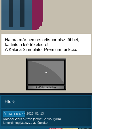
Ha ma már nem eszel/sportolsz többet,
kattints a kiértékelésre!
A Kalória Szimulátor Prémium funkció.
-
kalóriabázis.hu
Hírek
2026. 01. 13.
ÚJ JÁTÉK APP
KalóriaBázis oktató játék: CarboHydra
Ismerd meg játsszva az ételeket!