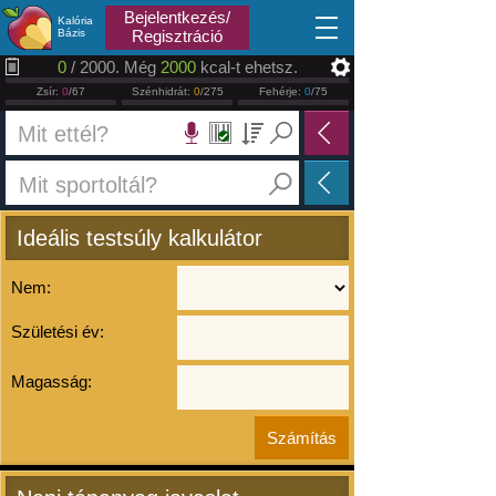
2026.08.10
Bejelentkezés/
Kalória
Bázis
Regisztráció
0
/ 2000. Még
2000
kcal-t ehetsz.
Zsír:
0
/67
Szénhidrát:
0
/275
Fehérje:
0
/75
Ideális testsúly kalkulátor
Nem:
Születési év:
Magasság: