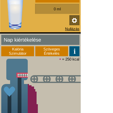
Nap kiértékelése
Kalória
Szöveges
Szimulátor
Értékelés