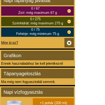
Napi tápanyag javaslat
0
/
67
Zsír: még maximum 67 g
0
/
275
Szénhidrát: még maximum 275 g
0
/
75
Fehérje: még minimum 75 g
Mire jó ez?
Grafikon
Ennek használatához be kell jelentkezni!
Tápanyageloszlás
Ma még nem fogyasztottál semmit.
Napi vízfogyasztás