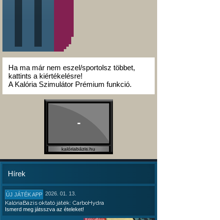
Ha ma már nem eszel/sportolsz többet,
kattints a kiértékelésre!
A Kalória Szimulátor Prémium funkció.
-
kalóriabázis.hu
Hírek
2026. 01. 13.
ÚJ JÁTÉK APP
KalóriaBázis oktató játék: CarboHydra
Ismerd meg játsszva az ételeket!