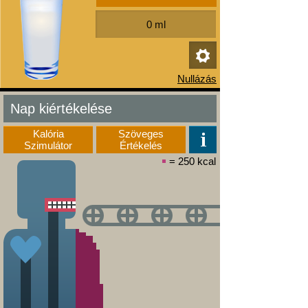
Nap kiértékelése
Kalória
Szöveges
Szimulátor
Értékelés