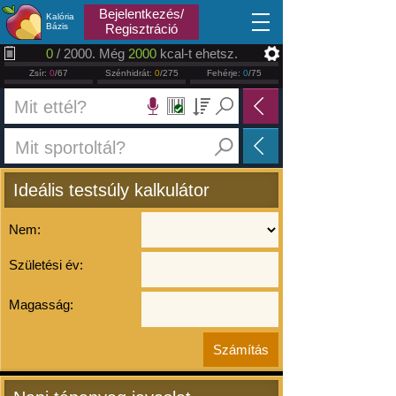
2026.08.08
Bejelentkezés/
Kalória
Bázis
Regisztráció
0
/ 2000. Még
2000
kcal-t ehetsz.
Zsír:
0
/67
Szénhidrát:
0
/275
Fehérje:
0
/75
Ideális testsúly kalkulátor
Nem:
Születési év:
Magasság: