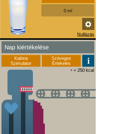
Nap kiértékelése
Kalória
Szöveges
Szimulátor
Értékelés