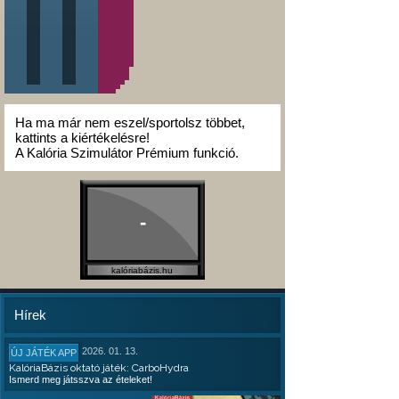
Ha ma már nem eszel/sportolsz többet,
kattints a kiértékelésre!
A Kalória Szimulátor Prémium funkció.
-
kalóriabázis.hu
Hírek
2026. 01. 13.
ÚJ JÁTÉK APP
KalóriaBázis oktató játék: CarboHydra
Ismerd meg játsszva az ételeket!