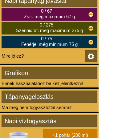
Napi tápanyag javaslat
0
/
67
Zsír: még maximum 67 g
0
/
275
Szénhidrát: még maximum 275 g
0
/
75
Fehérje: még minimum 75 g
Mire jó ez?
Grafikon
Ennek használatához be kell jelentkezni!
Tápanyageloszlás
Ma még nem fogyasztottál semmit.
Napi vízfogyasztás