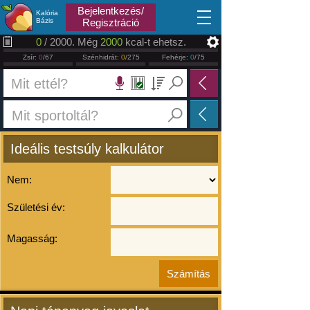
2026.08.10
Bejelentkezés/
Kalória
Bázis
Regisztráció
0
/ 2000. Még
2000
kcal-t ehetsz.
Zsír:
0
/67
Szénhidrát:
0
/275
Fehérje:
0
/75
Ideális testsúly kalkulátor
Nem:
Születési év:
Magasság: