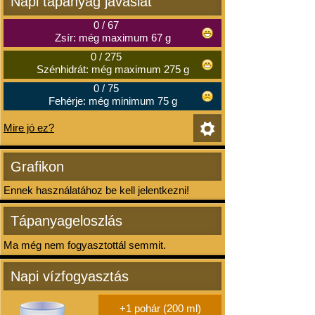
Napi tápanyag javaslat
0
/
67
Zsír: még maximum 67 g
0
/
275
Szénhidrát: még maximum 275 g
0
/
75
Fehérje: még minimum 75 g
Mire jó ez?
Grafikon
Ennek használatához be kell jelentkezni!
Tápanyageloszlás
Ma még nem fogyasztottál semmit.
Napi vízfogyasztás