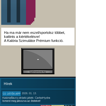
Ha ma már nem eszel/sportolsz többet,
kattints a kiértékelésre!
A Kalória Szimulátor Prémium funkció.
-
kalóriabázis.hu
Hírek
2026. 01. 13.
ÚJ JÁTÉK APP
KalóriaBázis oktató játék: CarboHydra
Ismerd meg játsszva az ételeket!