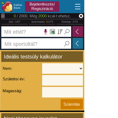
2026.08.06
Bejelentkezés/
Kalória
Bázis
Regisztráció
0
/ 2000. Még
2000
kcal-t ehetsz.
Zsír:
0
/67
Szénhidrát:
0
/275
Fehérje:
0
/75
Ideális testsúly kalkulátor
Nem:
Születési év:
Magasság: