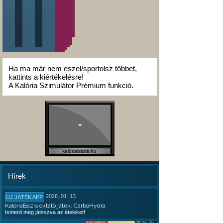
Ha ma már nem eszel/sportolsz többet,
kattints a kiértékelésre!
A Kalória Szimulátor Prémium funkció.
-
kalóriabázis.hu
Hírek
2026. 01. 13.
ÚJ JÁTÉK APP
KalóriaBázis oktató játék: CarboHydra
Ismerd meg játsszva az ételeket!