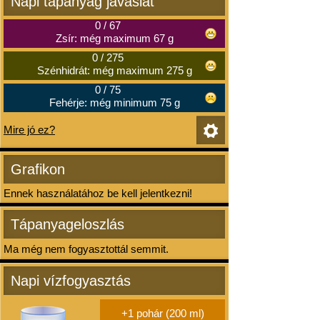
Napi tápanyag javaslat
0
/
67
Zsír: még maximum 67 g
0
/
275
Szénhidrát: még maximum 275 g
0
/
75
Fehérje: még minimum 75 g
Mire jó ez?
Grafikon
Ennek használatához be kell jelentkezni!
Tápanyageloszlás
Ma még nem fogyasztottál semmit.
Napi vízfogyasztás