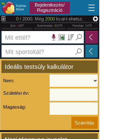
2026.08.08
Bejelentkezés/
Kalória
Bázis
Regisztráció
0
/ 2000. Még
2000
kcal-t ehetsz.
Zsír:
0
/67
Szénhidrát:
0
/275
Fehérje:
0
/75
Ideális testsúly kalkulátor
Nem:
Születési év:
Magasság: