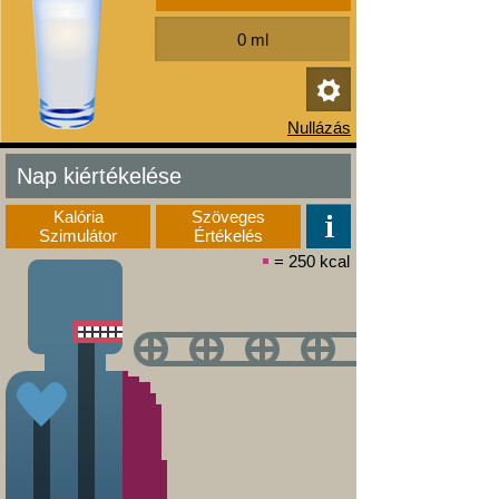
Nap kiértékelése
Kalória
Szöveges
Szimulátor
Értékelés