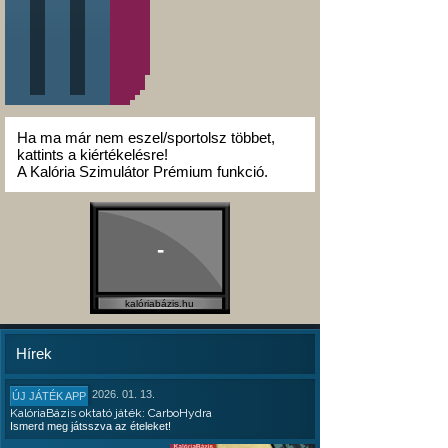
Ha ma már nem eszel/sportolsz többet,
kattints a kiértékelésre!
A Kalória Szimulátor Prémium funkció.
-
kalóriabázis.hu
Hírek
2026. 01. 13.
ÚJ JÁTÉK APP
KalóriaBázis oktató játék: CarboHydra
Ismerd meg játsszva az ételeket!