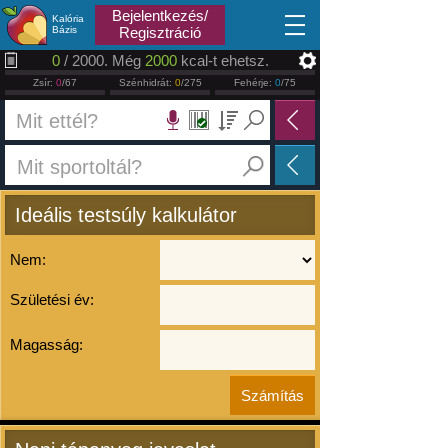
2026.08.07
Bejelentkezés/
Kalória
Bázis
Regisztráció
0
/ 2000. Még
2000
kcal-t ehetsz.
Zsír:
0
/67
Szénhidrát:
0
/275
Fehérje:
0
/75
Ideális testsúly kalkulátor
Nem:
Születési év:
Magasság: