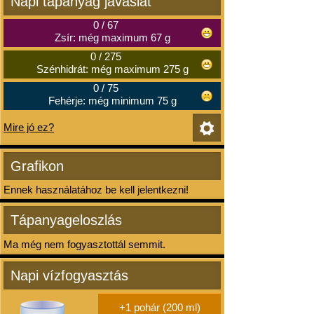
Napi tápanyag javaslat
0
/
67
Zsír: még maximum 67 g
0
/
275
Szénhidrát: még maximum 275 g
0
/
75
Fehérje: még minimum 75 g
Mire jó ez?
Grafikon
Ennek használatához be kell jelentkezni!
Tápanyageloszlás
Ma még nem fogyasztottál semmit.
Napi vízfogyasztás