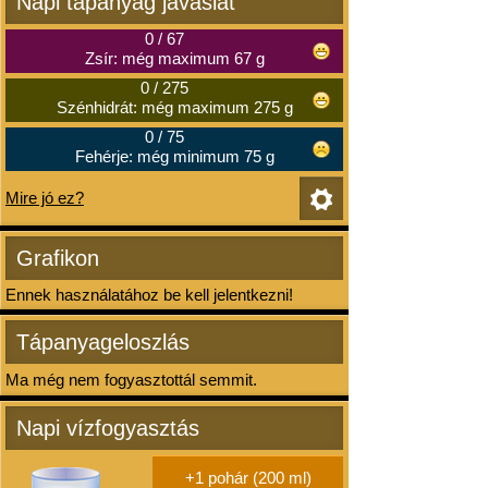
Napi tápanyag javaslat
0
/
67
Zsír: még maximum 67 g
0
/
275
Szénhidrát: még maximum 275 g
0
/
75
Fehérje: még minimum 75 g
Mire jó ez?
Grafikon
Ennek használatához be kell jelentkezni!
Tápanyageloszlás
Ma még nem fogyasztottál semmit.
Napi vízfogyasztás