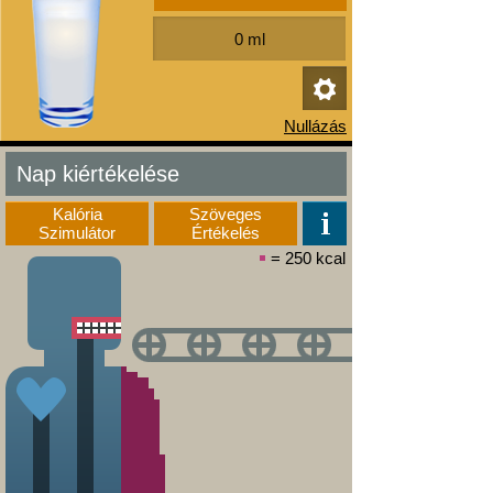
Nap kiértékelése
Kalória
Szöveges
Szimulátor
Értékelés