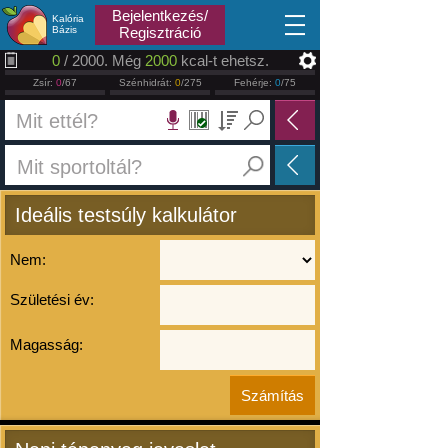
2026.08.08
Bejelentkezés/
Kalória
Bázis
Regisztráció
0
/ 2000. Még
2000
kcal-t ehetsz.
Zsír:
0
/67
Szénhidrát:
0
/275
Fehérje:
0
/75
Ideális testsúly kalkulátor
Nem:
Születési év:
Magasság: