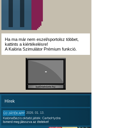
Ha ma már nem eszel/sportolsz többet,
kattints a kiértékelésre!
A Kalória Szimulátor Prémium funkció.
-
kalóriabázis.hu
Hírek
2026. 01. 13.
ÚJ JÁTÉK APP
KalóriaBázis oktató játék: CarboHydra
Ismerd meg játsszva az ételeket!