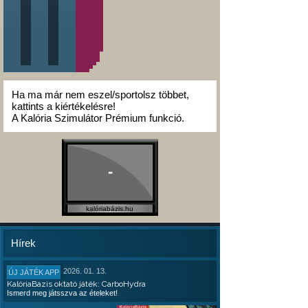
Ha ma már nem eszel/sportolsz többet,
kattints a kiértékelésre!
A Kalória Szimulátor Prémium funkció.
-
kalóriabázis.hu
Hírek
2026. 01. 13.
ÚJ JÁTÉK APP
KalóriaBázis oktató játék: CarboHydra
Ismerd meg játsszva az ételeket!