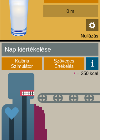
Nap kiértékelése
Kalória
Szöveges
Szimulátor
Értékelés