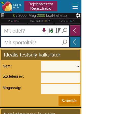
2026.08.08
Bejelentkezés/
Kalória
Bázis
Regisztráció
0
/ 2000. Még
2000
kcal-t ehetsz.
Zsír:
0
/67
Szénhidrát:
0
/275
Fehérje:
0
/75
Ideális testsúly kalkulátor
Nem:
Születési év:
Magasság: