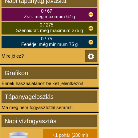
Napi tápanyag javaslat
0
/
67
Zsír: még maximum 67 g
0
/
275
Szénhidrát: még maximum 275 g
0
/
75
Fehérje: még minimum 75 g
Mire jó ez?
Grafikon
Ennek használatához be kell jelentkezni!
Tápanyageloszlás
Ma még nem fogyasztottál semmit.
Napi vízfogyasztás